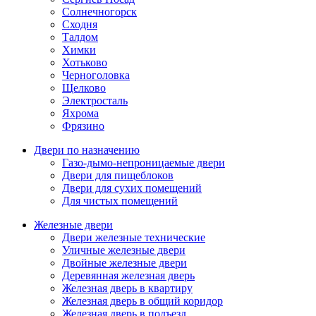
Солнечногорск
Сходня
Талдом
Химки
Хотьково
Черноголовка
Щелково
Электросталь
Яхрома
Фрязино
Двери по назначению
Газо-дымо-непроницаемые двери
Двери для пищеблоков
Двери для сухих помещений
Для чистых помещений
Железные двери
Двери железные технические
Уличные железные двери
Двойные железные двери
Деревянная железная дверь
Железная дверь в квартиру
Железная дверь в общий коридор
Железная дверь в подъезд