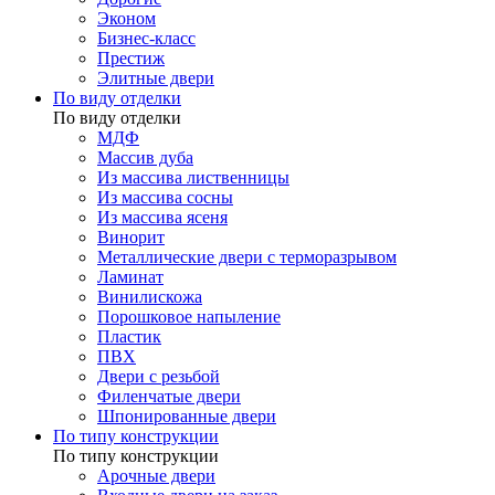
Эконом
Бизнес-класс
Престиж
Элитные двери
По виду отделки
По виду отделки
МДФ
Массив дуба
Из массива лиственницы
Из массива сосны
Из массива ясеня
Винорит
Металлические двери с терморазрывом
Ламинат
Винилискожа
Порошковое напыление
Пластик
ПВХ
Двери с резьбой
Филенчатые двери
Шпонированные двери
По типу конструкции
По типу конструкции
Арочные двери