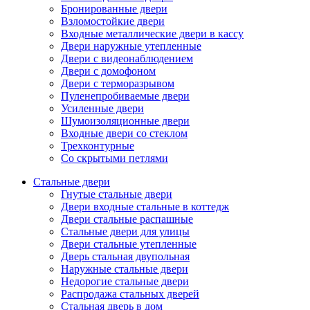
Бронированные двери
Взломостойкие двери
Входные металлические двери в кассу
Двери наружные утепленные
Двери с видеонаблюдением
Двери с домофоном
Двери с терморазрывом
Пуленепробиваемые двери
Усиленные двери
Шумоизоляционные двери
Входные двери со стеклом
Трехконтурные
Со скрытыми петлями
Стальные двери
Гнутые стальные двери
Двери входные стальные в коттедж
Двери стальные распашные
Стальные двери для улицы
Двери стальные утепленные
Дверь стальная двупольная
Наружные стальные двери
Недорогие стальные двери
Распродажа стальных дверей
Стальная дверь в дом