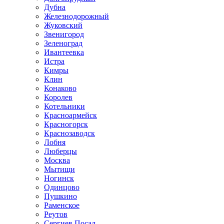
Дубна
Железнодорожный
Жуковский
Звенигород
Зеленоград
Ивантеевка
Истра
Кимры
Клин
Конаково
Королев
Котельники
Красноармейск
Красногорск
Краснозаводск
Лобня
Люберцы
Москва
Мытищи
Ногинск
Одинцово
Пушкино
Раменское
Реутов
Сергиев Посад