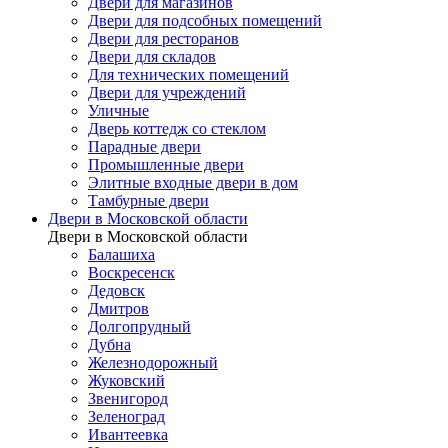
Двери для магазинов
Двери для подсобных помещений
Двери для ресторанов
Двери для складов
Для технических помещений
Двери для учреждений
Уличные
Дверь коттедж со стеклом
Парадные двери
Промышленные двери
Элитные входные двери в дом
Тамбурные двери
Двери в Московской области
Двери в Московской области
Балашиха
Воскресенск
Дедовск
Дмитров
Долгопрудный
Дубна
Железнодорожный
Жуковский
Звенигород
Зеленоград
Ивантеевка