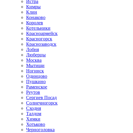
Истра
Кимры
Клин
Конаково
Королев
Котельники
Красноармейск
Красногорск
Краснозаводск
Лобня
Люберцы
Москва
Мытищи
Ногинск
Одинцово
Пушкино
Раменское
Реутов
Сергиев Посад
Солнечногорск
Сходня
Талдом
Химки
Хотьково
Черноголовка