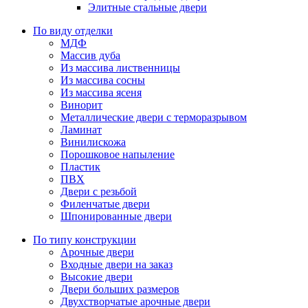
Элитные стальные двери
По виду отделки
МДФ
Массив дуба
Из массива лиственницы
Из массива сосны
Из массива ясеня
Винорит
Металлические двери с терморазрывом
Ламинат
Винилискожа
Порошковое напыление
Пластик
ПВХ
Двери с резьбой
Филенчатые двери
Шпонированные двери
По типу конструкции
Арочные двери
Входные двери на заказ
Высокие двери
Двери больших размеров
Двухстворчатые арочные двери