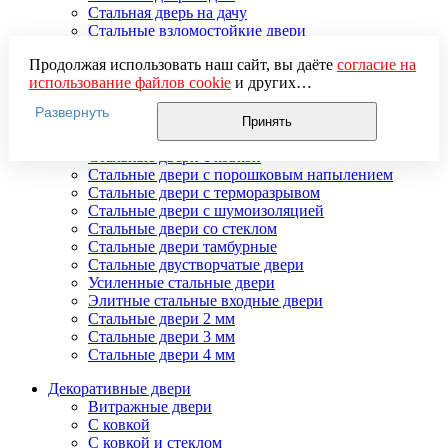
Стальная дверь на дачу
Стальные взломостойкие двери
Стальные входные двери в квартиру
Продолжая использовать наш сайт, вы даёте
согласие на
Стальные двери в подъезд
использование файлов cookie
и других
Стальные двери внутреннего открывания
пользовательских данных (включая IP-адрес, сведения о
Стальные двери массив
Развернуть
местоположении, устройстве, действиях на сайте и т. п.)
Стальные двери мдф
Принять
для функционирования сайта, проведения
Стальные двери с зеркалом
статистических исследований, ретаргетинга и
Стальные двери с ковкой
использования систем аналитики (например,
Стальные двери с порошковым напылением
Яндекс.Метрика), в соответствии с нашей
Политикой
Стальные двери с терморазрывом
обработки персональных данных.
Стальные двери с шумоизоляцией
Если вы не хотите, чтобы ваши данные обрабатывались,
Стальные двери со стеклом
настройте ограничения в браузере или покиньте сайт.
Стальные двери тамбурные
Стальные двустворчатые двери
Усиленные стальные двери
Элитные стальные входные двери
Стальные двери 2 мм
Стальные двери 3 мм
Стальные двери 4 мм
Декоративные двери
Витражные двери
С ковкой
С ковкой и стеклом