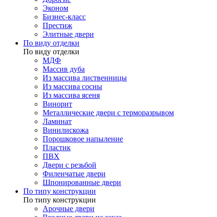
Эконом
Бизнес-класс
Престиж
Элитные двери
По виду отделки
По виду отделки
МДФ
Массив дуба
Из массива лиственницы
Из массива сосны
Из массива ясеня
Винорит
Металлические двери с терморазрывом
Ламинат
Винилискожа
Порошковое напыление
Пластик
ПВХ
Двери с резьбой
Филенчатые двери
Шпонированные двери
По типу конструкции
По типу конструкции
Арочные двери