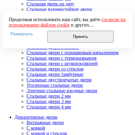
Стальная дверь на дачу
Стальные взломостойкие двери
Стальные входные двери в квартиру
Продолжая использовать наш сайт, вы даёте
согласие на
Стальные двери в подъезд
использование файлов cookie
и других
Стальные двери внутреннего открывания
пользовательских данных (включая IP-адрес, сведения о
Стальные двери массив
Развернуть
местоположении, устройстве, действиях на сайте и т. п.)
Стальные двери мдф
Принять
для функционирования сайта, проведения
Стальные двери с зеркалом
статистических исследований, ретаргетинга и
Стальные двери с ковкой
использования систем аналитики (например,
Стальные двери с порошковым напылением
Яндекс.Метрика), в соответствии с нашей
Политикой
Стальные двери с терморазрывом
обработки персональных данных.
Стальные двери с шумоизоляцией
Если вы не хотите, чтобы ваши данные обрабатывались,
Стальные двери со стеклом
настройте ограничения в браузере или покиньте сайт.
Стальные двери тамбурные
Стальные двустворчатые двери
Усиленные стальные двери
Элитные стальные входные двери
Стальные двери 2 мм
Стальные двери 3 мм
Стальные двери 4 мм
Декоративные двери
Витражные двери
С ковкой
С ковкой и стеклом