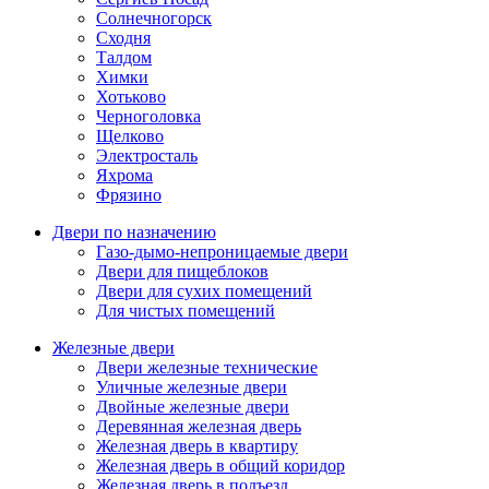
Солнечногорск
Сходня
Талдом
Химки
Хотьково
Черноголовка
Щелково
Электросталь
Яхрома
Фрязино
Двери по назначению
Газо-дымо-непроницаемые двери
Двери для пищеблоков
Двери для сухих помещений
Для чистых помещений
Железные двери
Двери железные технические
Уличные железные двери
Двойные железные двери
Деревянная железная дверь
Железная дверь в квартиру
Железная дверь в общий коридор
Железная дверь в подъезд