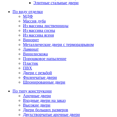
Элитные стальные двери
По виду отделки
МДФ
Массив дуба
Из массива лиственницы
Из массива сосны
Из массива ясеня
Винорит
Металлические двери с терморазрывом
Ламинат
Винилискожа
Порошковое напыление
Пластик
ПВХ
Двери с резьбой
Филенчатые двери
Шпонированные двери
По типу конструкции
Арочные двери
Входные двери на заказ
Высокие двери
Двери больших размеров
Двухстворчатые арочные двери