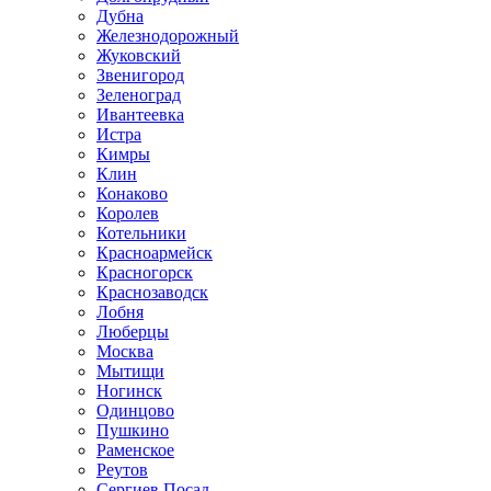
Дубна
Железнодорожный
Жуковский
Звенигород
Зеленоград
Ивантеевка
Истра
Кимры
Клин
Конаково
Королев
Котельники
Красноармейск
Красногорск
Краснозаводск
Лобня
Люберцы
Москва
Мытищи
Ногинск
Одинцово
Пушкино
Раменское
Реутов
Сергиев Посад