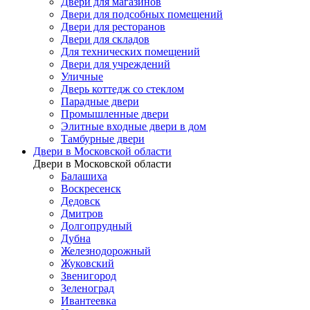
Двери для магазинов
Двери для подсобных помещений
Двери для ресторанов
Двери для складов
Для технических помещений
Двери для учреждений
Уличные
Дверь коттедж со стеклом
Парадные двери
Промышленные двери
Элитные входные двери в дом
Тамбурные двери
Двери в Московской области
Двери в Московской области
Балашиха
Воскресенск
Дедовск
Дмитров
Долгопрудный
Дубна
Железнодорожный
Жуковский
Звенигород
Зеленоград
Ивантеевка