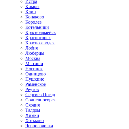
Истра
Кимры
Клин
Конаково
Королев
Котельники
Красноармейск
Красногорск
Краснозаводск
Лобня
Люберцы
Москва
Мытищи
Ногинск
Одинцово
Пушкино
Раменское
Реутов
Сергиев Посад
Солнечногорск
Сходня
Талдом
Химки
Хотьково
Черноголовка