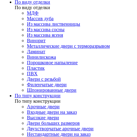
По виду отделки
По виду отделки
МДФ
Массив дуба
Из массива лиственницы
Из массива сосны
Из массива ясеня
Винорит
Металлические двери с терморазрывом
Ламинат
Винилискожа
Порошковое напыление
Пластик
ПВХ
Двери с резьбой
Филенчатые двери
Шпонированные двери
По типу конструкции
По типу конструкции
Арочные двери
Входные двери на заказ
Высокие двери
Двери больших размеров
Двухстворчатые арочные двери
Нестандартные двери на заказ