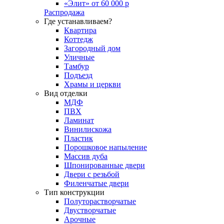
«Элит» от 60 000 р
Распродажа
Где устанавливаем?
Квартира
Коттедж
Загородный дом
Уличные
Тамбур
Подъезд
Храмы и церкви
Вид отделки
МДФ
ПВХ
Ламинат
Винилискожа
Пластик
Порошковое напыление
Массив дуба
Шпонированные двери
Двери с резьбой
Филенчатые двери
Тип конструкции
Полуторастворчатые
Двустворчатые
Арочные