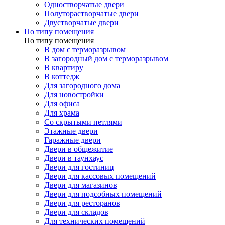
Одностворчатые двери
Полуторастворчатые двери
Двустворчатые двери
По типу помещения
По типу помещения
В дом с терморазрывом
В загородный дом с терморазрывом
В квартиру
В коттедж
Для загородного дома
Для новостройки
Для офиса
Для храма
Со скрытыми петлями
Этажные двери
Гаражные двери
Двери в общежитие
Двери в таунхаус
Двери для гостиниц
Двери для кассовых помещений
Двери для магазинов
Двери для подсобных помещений
Двери для ресторанов
Двери для складов
Для технических помещений