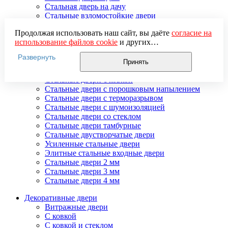
Стальная дверь на дачу
Стальные взломостойкие двери
Стальные входные двери в квартиру
Продолжая использовать наш сайт, вы даёте
согласие на
Стальные двери в подъезд
использование файлов cookie
и других
Стальные двери внутреннего открывания
пользовательских данных (включая IP-адрес, сведения о
Стальные двери массив
Развернуть
местоположении, устройстве, действиях на сайте и т. п.)
Стальные двери мдф
Принять
для функционирования сайта, проведения
Стальные двери с зеркалом
статистических исследований, ретаргетинга и
Стальные двери с ковкой
использования систем аналитики (например,
Стальные двери с порошковым напылением
Яндекс.Метрика), в соответствии с нашей
Политикой
Стальные двери с терморазрывом
обработки персональных данных.
Стальные двери с шумоизоляцией
Если вы не хотите, чтобы ваши данные обрабатывались,
Стальные двери со стеклом
настройте ограничения в браузере или покиньте сайт.
Стальные двери тамбурные
Стальные двустворчатые двери
Усиленные стальные двери
Элитные стальные входные двери
Стальные двери 2 мм
Стальные двери 3 мм
Стальные двери 4 мм
Декоративные двери
Витражные двери
С ковкой
С ковкой и стеклом