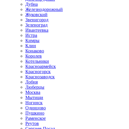
Дубна
Железнодорожный
Жуковский
Звенигород
Зеленоград
Ивантеевка
Истра
Кимры
Клин
Конаково
Королев
Котельники
Красноармейск
Красногорск
Краснозаводск
Лобня
Люберцы
Москва
Мытищи
Ногинск
Одинцово
Пушкино
Раменское
Реутов
Сергиев Посад