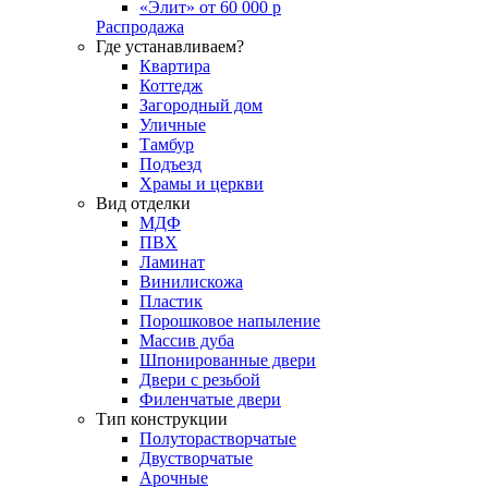
«Элит» от 60 000 р
Распродажа
Где устанавливаем?
Квартира
Коттедж
Загородный дом
Уличные
Тамбур
Подъезд
Храмы и церкви
Вид отделки
МДФ
ПВХ
Ламинат
Винилискожа
Пластик
Порошковое напыление
Массив дуба
Шпонированные двери
Двери с резьбой
Филенчатые двери
Тип конструкции
Полуторастворчатые
Двустворчатые
Арочные