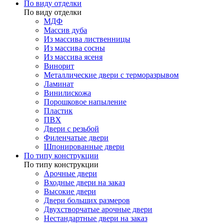
По виду отделки
По виду отделки
МДФ
Массив дуба
Из массива лиственницы
Из массива сосны
Из массива ясеня
Винорит
Металлические двери с терморазрывом
Ламинат
Винилискожа
Порошковое напыление
Пластик
ПВХ
Двери с резьбой
Филенчатые двери
Шпонированные двери
По типу конструкции
По типу конструкции
Арочные двери
Входные двери на заказ
Высокие двери
Двери больших размеров
Двухстворчатые арочные двери
Нестандартные двери на заказ