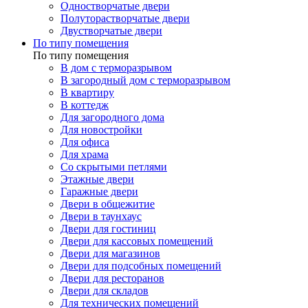
Одностворчатые двери
Полуторастворчатые двери
Двустворчатые двери
По типу помещения
По типу помещения
В дом с терморазрывом
В загородный дом с терморазрывом
В квартиру
В коттедж
Для загородного дома
Для новостройки
Для офиса
Для храма
Со скрытыми петлями
Этажные двери
Гаражные двери
Двери в общежитие
Двери в таунхаус
Двери для гостиниц
Двери для кассовых помещений
Двери для магазинов
Двери для подсобных помещений
Двери для ресторанов
Двери для складов
Для технических помещений