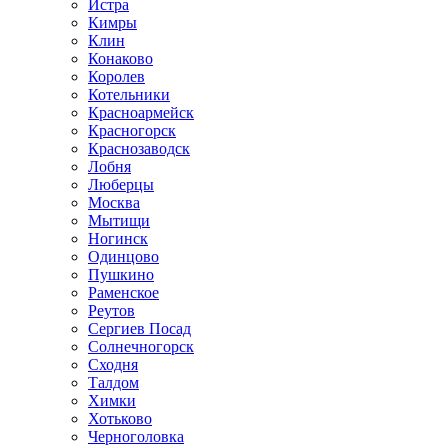
Истра
Кимры
Клин
Конаково
Королев
Котельники
Красноармейск
Красногорск
Краснозаводск
Лобня
Люберцы
Москва
Мытищи
Ногинск
Одинцово
Пушкино
Раменское
Реутов
Сергиев Посад
Солнечногорск
Сходня
Талдом
Химки
Хотьково
Черноголовка