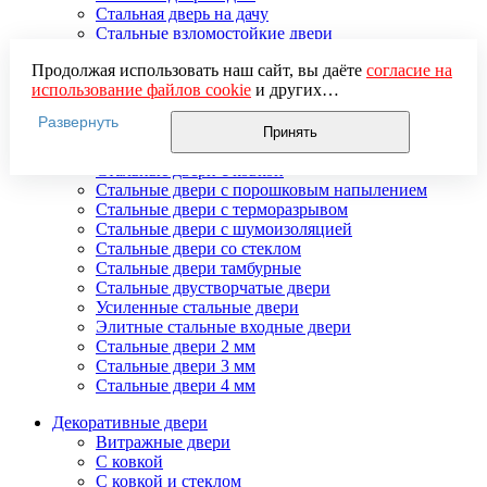
Стальная дверь на дачу
Стальные взломостойкие двери
Стальные входные двери в квартиру
Продолжая использовать наш сайт, вы даёте
согласие на
Стальные двери в подъезд
использование файлов cookie
и других
Стальные двери внутреннего открывания
пользовательских данных (включая IP-адрес, сведения о
Стальные двери массив
Развернуть
местоположении, устройстве, действиях на сайте и т. п.)
Стальные двери мдф
Принять
для функционирования сайта, проведения
Стальные двери с зеркалом
статистических исследований, ретаргетинга и
Стальные двери с ковкой
использования систем аналитики (например,
Стальные двери с порошковым напылением
Яндекс.Метрика), в соответствии с нашей
Политикой
Стальные двери с терморазрывом
обработки персональных данных.
Стальные двери с шумоизоляцией
Если вы не хотите, чтобы ваши данные обрабатывались,
Стальные двери со стеклом
настройте ограничения в браузере или покиньте сайт.
Стальные двери тамбурные
Стальные двустворчатые двери
Усиленные стальные двери
Элитные стальные входные двери
Стальные двери 2 мм
Стальные двери 3 мм
Стальные двери 4 мм
Декоративные двери
Витражные двери
С ковкой
С ковкой и стеклом