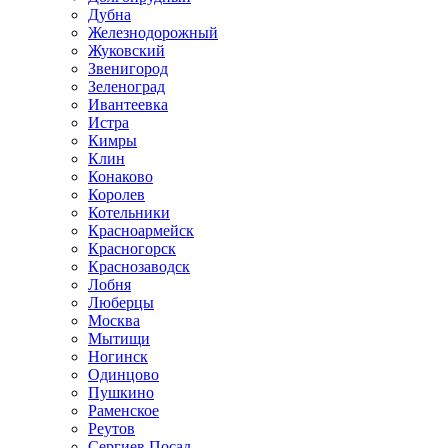
Дубна
Железнодорожный
Жуковский
Звенигород
Зеленоград
Ивантеевка
Истра
Кимры
Клин
Конаково
Королев
Котельники
Красноармейск
Красногорск
Краснозаводск
Лобня
Люберцы
Москва
Мытищи
Ногинск
Одинцово
Пушкино
Раменское
Реутов
Сергиев Посад