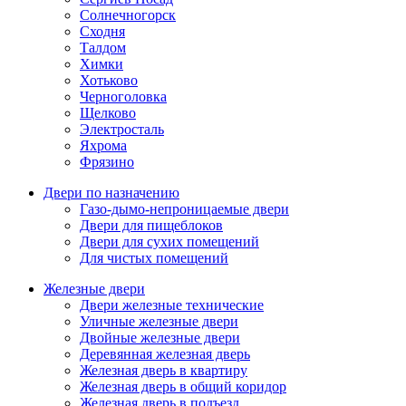
Солнечногорск
Сходня
Талдом
Химки
Хотьково
Черноголовка
Щелково
Электросталь
Яхрома
Фрязино
Двери по назначению
Газо-дымо-непроницаемые двери
Двери для пищеблоков
Двери для сухих помещений
Для чистых помещений
Железные двери
Двери железные технические
Уличные железные двери
Двойные железные двери
Деревянная железная дверь
Железная дверь в квартиру
Железная дверь в общий коридор
Железная дверь в подъезд