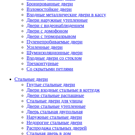
Бронированные двери
Взломостойкие двери
Входные металлические двери в кассу
Двери наружные утепленные
Двери с видеонаблюдением
Двери с домофоном
Двери с терморазрывом
Пуленепробиваемые двери
Усиленные двери
Шумоизоляционные двери
Входные двери со стеклом
Трехконтурные
Со скрытыми петлями
Стальные двери
Гнутые стальные двери
Двери входные стальные в коттедж
Двери стальные распашные
Стальные двери для улицы
Двери стальные утепленные
Дверь стальная двупольная
Наружные стальные двери
Недорогие стальные двери
Распродажа стальных дверей
Стальная дверь в дом