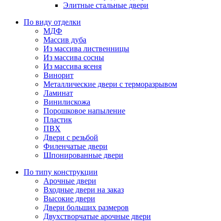
Элитные стальные двери
По виду отделки
МДФ
Массив дуба
Из массива лиственницы
Из массива сосны
Из массива ясеня
Винорит
Металлические двери с терморазрывом
Ламинат
Винилискожа
Порошковое напыление
Пластик
ПВХ
Двери с резьбой
Филенчатые двери
Шпонированные двери
По типу конструкции
Арочные двери
Входные двери на заказ
Высокие двери
Двери больших размеров
Двухстворчатые арочные двери