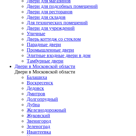
Двери для магазинов
Двери для подсобных помещений
Двери для ресторанов
Двери для складов
Для технических помещений
Двери для учреждений
Уличные
Дверь коттедж со стеклом
Парадные двери
Промышленные двери
Элитные входные двери в дом
Тамбурные двери
Двери в Московской области
Двери в Московской области
Балашиха
Воскресенск
Дедовск
Дмитров
Долгопрудный
Дубна
Железнодорожный
Жуковский
Звенигород
Зеленоград
Ивантеевка