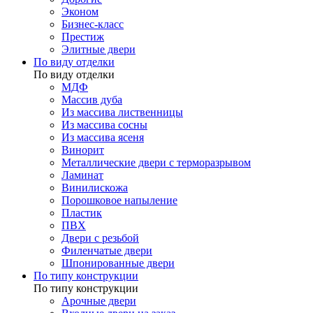
Эконом
Бизнес-класс
Престиж
Элитные двери
По виду отделки
По виду отделки
МДФ
Массив дуба
Из массива лиственницы
Из массива сосны
Из массива ясеня
Винорит
Металлические двери с терморазрывом
Ламинат
Винилискожа
Порошковое напыление
Пластик
ПВХ
Двери с резьбой
Филенчатые двери
Шпонированные двери
По типу конструкции
По типу конструкции
Арочные двери