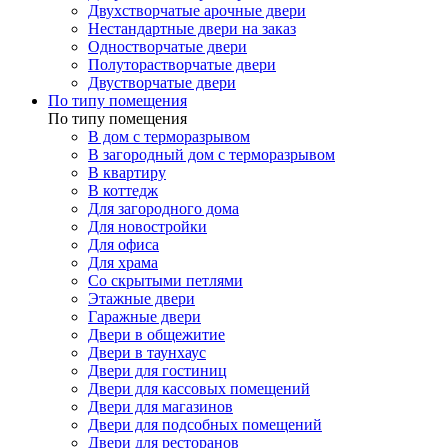
Двухстворчатые арочные двери
Нестандартные двери на заказ
Одностворчатые двери
Полуторастворчатые двери
Двустворчатые двери
По типу помещения
По типу помещения
В дом с терморазрывом
В загородный дом с терморазрывом
В квартиру
В коттедж
Для загородного дома
Для новостройки
Для офиса
Для храма
Со скрытыми петлями
Этажные двери
Гаражные двери
Двери в общежитие
Двери в таунхаус
Двери для гостиниц
Двери для кассовых помещений
Двери для магазинов
Двери для подсобных помещений
Двери для ресторанов