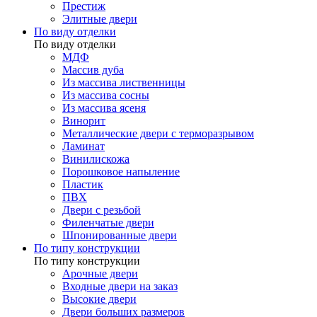
Престиж
Элитные двери
По виду отделки
По виду отделки
МДФ
Массив дуба
Из массива лиственницы
Из массива сосны
Из массива ясеня
Винорит
Металлические двери с терморазрывом
Ламинат
Винилискожа
Порошковое напыление
Пластик
ПВХ
Двери с резьбой
Филенчатые двери
Шпонированные двери
По типу конструкции
По типу конструкции
Арочные двери
Входные двери на заказ
Высокие двери
Двери больших размеров