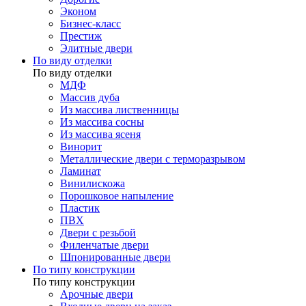
Эконом
Бизнес-класс
Престиж
Элитные двери
По виду отделки
По виду отделки
МДФ
Массив дуба
Из массива лиственницы
Из массива сосны
Из массива ясеня
Винорит
Металлические двери с терморазрывом
Ламинат
Винилискожа
Порошковое напыление
Пластик
ПВХ
Двери с резьбой
Филенчатые двери
Шпонированные двери
По типу конструкции
По типу конструкции
Арочные двери