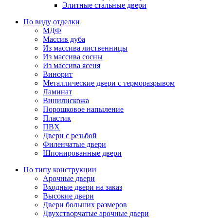
Элитные стальные двери
По виду отделки
МДФ
Массив дуба
Из массива лиственницы
Из массива сосны
Из массива ясеня
Винорит
Металлические двери с терморазрывом
Ламинат
Винилискожа
Порошковое напыление
Пластик
ПВХ
Двери с резьбой
Филенчатые двери
Шпонированные двери
По типу конструкции
Арочные двери
Входные двери на заказ
Высокие двери
Двери больших размеров
Двухстворчатые арочные двери