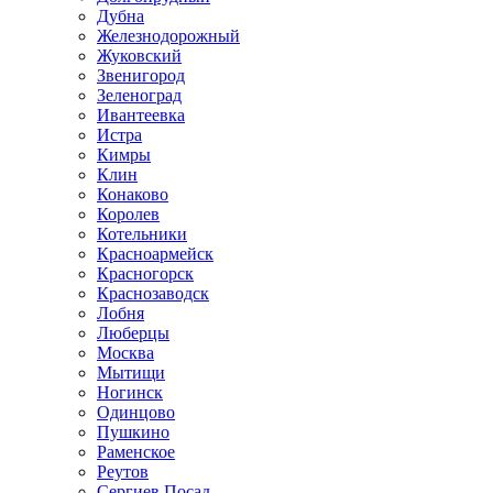
Дубна
Железнодорожный
Жуковский
Звенигород
Зеленоград
Ивантеевка
Истра
Кимры
Клин
Конаково
Королев
Котельники
Красноармейск
Красногорск
Краснозаводск
Лобня
Люберцы
Москва
Мытищи
Ногинск
Одинцово
Пушкино
Раменское
Реутов
Сергиев Посад