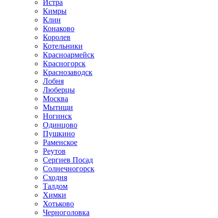
Истра
Кимры
Клин
Конаково
Королев
Котельники
Красноармейск
Красногорск
Краснозаводск
Лобня
Люберцы
Москва
Мытищи
Ногинск
Одинцово
Пушкино
Раменское
Реутов
Сергиев Посад
Солнечногорск
Сходня
Талдом
Химки
Хотьково
Черноголовка