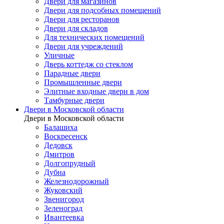
Двери для магазинов
Двери для подсобных помещений
Двери для ресторанов
Двери для складов
Для технических помещений
Двери для учреждений
Уличные
Дверь коттедж со стеклом
Парадные двери
Промышленные двери
Элитные входные двери в дом
Тамбурные двери
Двери в Московской области
Двери в Московской области
Балашиха
Воскресенск
Дедовск
Дмитров
Долгопрудный
Дубна
Железнодорожный
Жуковский
Звенигород
Зеленоград
Ивантеевка