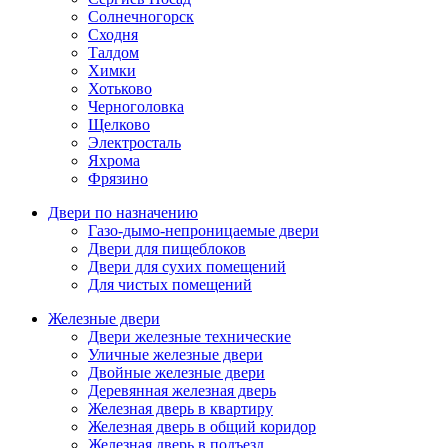
Солнечногорск
Сходня
Талдом
Химки
Хотьково
Черноголовка
Щелково
Электросталь
Яхрома
Фрязино
Двери по назначению
Газо-дымо-непроницаемые двери
Двери для пищеблоков
Двери для сухих помещений
Для чистых помещений
Железные двери
Двери железные технические
Уличные железные двери
Двойные железные двери
Деревянная железная дверь
Железная дверь в квартиру
Железная дверь в общий коридор
Железная дверь в подъезд