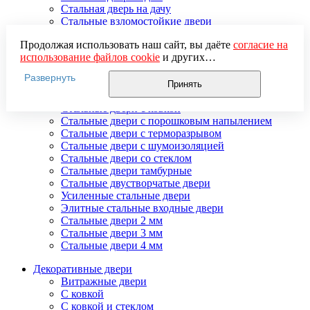
Стальная дверь на дачу
Стальные взломостойкие двери
Стальные входные двери в квартиру
Продолжая использовать наш сайт, вы даёте
согласие на
Стальные двери в подъезд
использование файлов cookie
и других
Стальные двери внутреннего открывания
пользовательских данных (включая IP-адрес, сведения о
Стальные двери массив
Развернуть
местоположении, устройстве, действиях на сайте и т. п.)
Стальные двери мдф
Принять
для функционирования сайта, проведения
Стальные двери с зеркалом
статистических исследований, ретаргетинга и
Стальные двери с ковкой
использования систем аналитики (например,
Стальные двери с порошковым напылением
Яндекс.Метрика), в соответствии с нашей
Политикой
Стальные двери с терморазрывом
обработки персональных данных.
Стальные двери с шумоизоляцией
Если вы не хотите, чтобы ваши данные обрабатывались,
Стальные двери со стеклом
настройте ограничения в браузере или покиньте сайт.
Стальные двери тамбурные
Стальные двустворчатые двери
Усиленные стальные двери
Элитные стальные входные двери
Стальные двери 2 мм
Стальные двери 3 мм
Стальные двери 4 мм
Декоративные двери
Витражные двери
С ковкой
С ковкой и стеклом