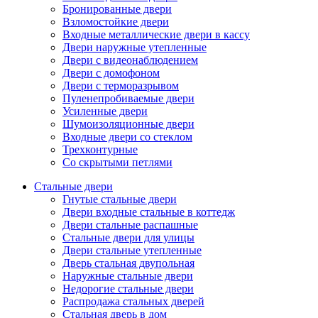
Бронированные двери
Взломостойкие двери
Входные металлические двери в кассу
Двери наружные утепленные
Двери с видеонаблюдением
Двери с домофоном
Двери с терморазрывом
Пуленепробиваемые двери
Усиленные двери
Шумоизоляционные двери
Входные двери со стеклом
Трехконтурные
Со скрытыми петлями
Стальные двери
Гнутые стальные двери
Двери входные стальные в коттедж
Двери стальные распашные
Стальные двери для улицы
Двери стальные утепленные
Дверь стальная двупольная
Наружные стальные двери
Недорогие стальные двери
Распродажа стальных дверей
Стальная дверь в дом