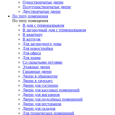
Одностворчатые двери
Полуторастворчатые двери
Двустворчатые двери
По типу помещения
По типу помещения
В дом с терморазрывом
В загородный дом с терморазрывом
В квартиру
В коттедж
Для загородного дома
Для новостройки
Для офиса
Для храма
Со скрытыми петлями
Этажные двери
Гаражные двери
Двери в общежитие
Двери в таунхаус
Двери для гостиниц
Двери для кассовых помещений
Двери для магазинов
Двери для подсобных помещений
Двери для ресторанов
Двери для складов
Для технических помещений