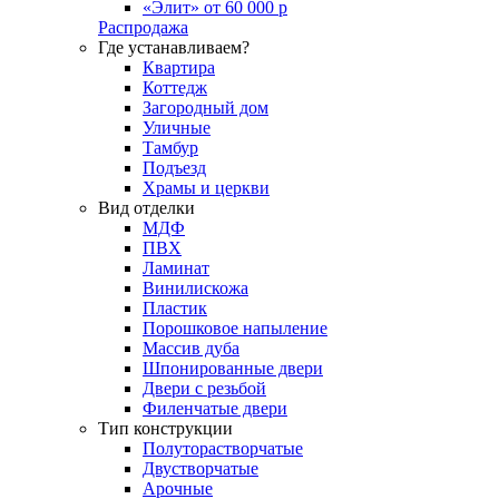
«Элит» от 60 000 р
Распродажа
Где устанавливаем?
Квартира
Коттедж
Загородный дом
Уличные
Тамбур
Подъезд
Храмы и церкви
Вид отделки
МДФ
ПВХ
Ламинат
Винилискожа
Пластик
Порошковое напыление
Массив дуба
Шпонированные двери
Двери с резьбой
Филенчатые двери
Тип конструкции
Полуторастворчатые
Двустворчатые
Арочные