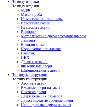
По виду отделки
По виду отделки
МДФ
Массив дуба
Из массива лиственницы
Из массива сосны
Из массива ясеня
Винорит
Металлические двери с терморазрывом
Ламинат
Винилискожа
Порошковое напыление
Пластик
ПВХ
Двери с резьбой
Филенчатые двери
Шпонированные двери
По типу конструкции
По типу конструкции
Арочные двери
Входные двери на заказ
Высокие двери
Двери больших размеров
Двухстворчатые арочные двери
Нестандартные двери на заказ