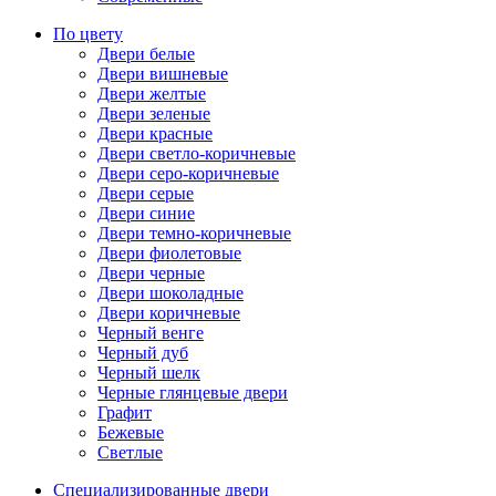
По цвету
Двери белые
Двери вишневые
Двери желтые
Двери зеленые
Двери красные
Двери светло-коричневые
Двери серо-коричневые
Двери серые
Двери синие
Двери темно-коричневые
Двери фиолетовые
Двери черные
Двери шоколадные
Двери коричневые
Черный венге
Черный дуб
Черный шелк
Черные глянцевые двери
Графит
Бежевые
Светлые
Специализированные двери