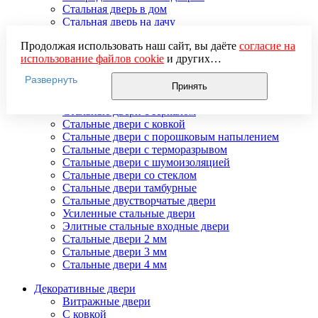
Стальная дверь в дом
Стальная дверь на дачу
Стальные взломостойкие двери
Продолжая использовать наш сайт, вы даёте
согласие на
Стальные входные двери в квартиру
использование файлов cookie
и других
Стальные двери в подъезд
пользовательских данных (включая IP-адрес, сведения о
Стальные двери внутреннего открывания
Развернуть
местоположении, устройстве, действиях на сайте и т. п.)
Стальные двери массив
Принять
для функционирования сайта, проведения
Стальные двери мдф
статистических исследований, ретаргетинга и
Стальные двери с зеркалом
использования систем аналитики (например,
Стальные двери с ковкой
Яндекс.Метрика), в соответствии с нашей
Политикой
Стальные двери с порошковым напылением
обработки персональных данных.
Стальные двери с терморазрывом
Если вы не хотите, чтобы ваши данные обрабатывались,
Стальные двери с шумоизоляцией
настройте ограничения в браузере или покиньте сайт.
Стальные двери со стеклом
Стальные двери тамбурные
Стальные двустворчатые двери
Усиленные стальные двери
Элитные стальные входные двери
Стальные двери 2 мм
Стальные двери 3 мм
Стальные двери 4 мм
Декоративные двери
Витражные двери
С ковкой