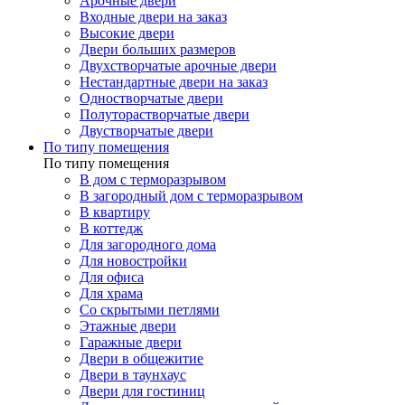
Арочные двери
Входные двери на заказ
Высокие двери
Двери больших размеров
Двухстворчатые арочные двери
Нестандартные двери на заказ
Одностворчатые двери
Полуторастворчатые двери
Двустворчатые двери
По типу помещения
По типу помещения
В дом с терморазрывом
В загородный дом с терморазрывом
В квартиру
В коттедж
Для загородного дома
Для новостройки
Для офиса
Для храма
Со скрытыми петлями
Этажные двери
Гаражные двери
Двери в общежитие
Двери в таунхаус
Двери для гостиниц