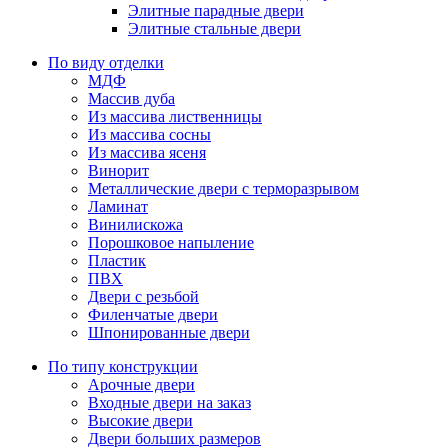
Элитные парадные двери
Элитные стальные двери
По виду отделки
МДФ
Массив дуба
Из массива лиственницы
Из массива сосны
Из массива ясеня
Винорит
Металлические двери с терморазрывом
Ламинат
Винилискожа
Порошковое напыление
Пластик
ПВХ
Двери с резьбой
Филенчатые двери
Шпонированные двери
По типу конструкции
Арочные двери
Входные двери на заказ
Высокие двери
Двери больших размеров