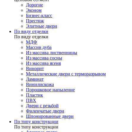
Дорогие
Эконом
Бизнес-класс
Престиж
Элитные двери
По виду отделки
По виду отделки
МДФ
Массив дуба
Из массива лиственницы
Из массива сосны
Из массива ясеня
Винорит
Металлические двери с терморазрывом
Ламинат
Винилискожа
Порошковое напыление
Пластик
ПВХ
Двери с резьбой
Филенчатые двери
Шпонированные двери
По типу конструкции
По типу конструкции