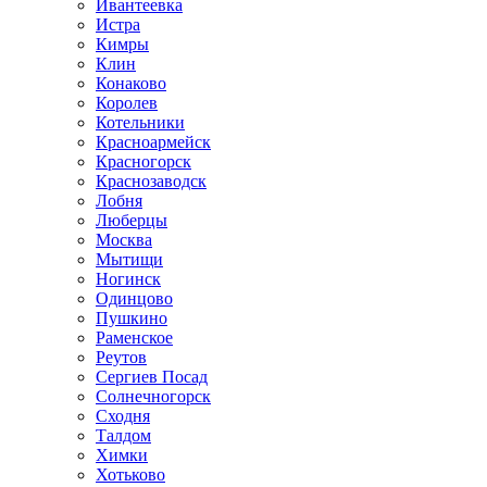
Ивантеевка
Истра
Кимры
Клин
Конаково
Королев
Котельники
Красноармейск
Красногорск
Краснозаводск
Лобня
Люберцы
Москва
Мытищи
Ногинск
Одинцово
Пушкино
Раменское
Реутов
Сергиев Посад
Солнечногорск
Сходня
Талдом
Химки
Хотьково