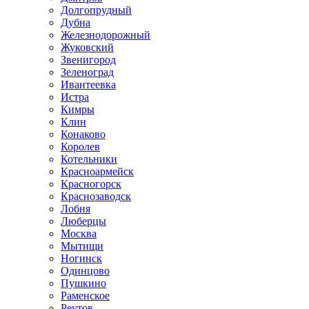
Долгопрудный
Дубна
Железнодорожный
Жуковский
Звенигород
Зеленоград
Ивантеевка
Истра
Кимры
Клин
Конаково
Королев
Котельники
Красноармейск
Красногорск
Краснозаводск
Лобня
Люберцы
Москва
Мытищи
Ногинск
Одинцово
Пушкино
Раменское
Реутов