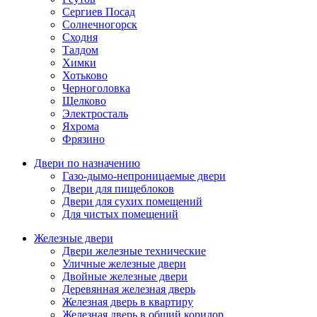
Сергиев Посад
Солнечногорск
Сходня
Талдом
Химки
Хотьково
Черноголовка
Щелково
Электросталь
Яхрома
Фрязино
Двери по назначению
Газо-дымо-непроницаемые двери
Двери для пищеблоков
Двери для сухих помещений
Для чистых помещений
Железные двери
Двери железные технические
Уличные железные двери
Двойные железные двери
Деревянная железная дверь
Железная дверь в квартиру
Железная дверь в общий коридор