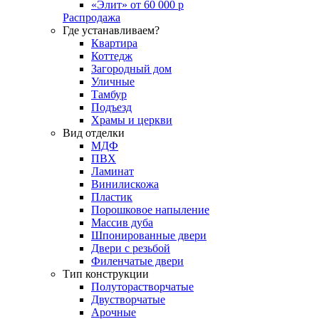
«Элит» от 60 000 р
Распродажа
Где устанавливаем?
Квартира
Коттедж
Загородный дом
Уличные
Тамбур
Подъезд
Храмы и церкви
Вид отделки
МДФ
ПВХ
Ламинат
Винилискожа
Пластик
Порошковое напыление
Массив дуба
Шпонированные двери
Двери с резьбой
Филенчатые двери
Тип конструкции
Полуторастворчатые
Двустворчатые
Арочные