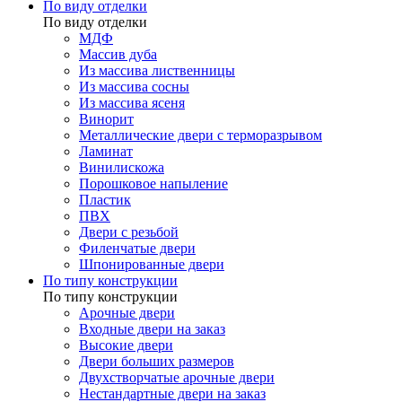
По виду отделки
По виду отделки
МДФ
Массив дуба
Из массива лиственницы
Из массива сосны
Из массива ясеня
Винорит
Металлические двери с терморазрывом
Ламинат
Винилискожа
Порошковое напыление
Пластик
ПВХ
Двери с резьбой
Филенчатые двери
Шпонированные двери
По типу конструкции
По типу конструкции
Арочные двери
Входные двери на заказ
Высокие двери
Двери больших размеров
Двухстворчатые арочные двери
Нестандартные двери на заказ