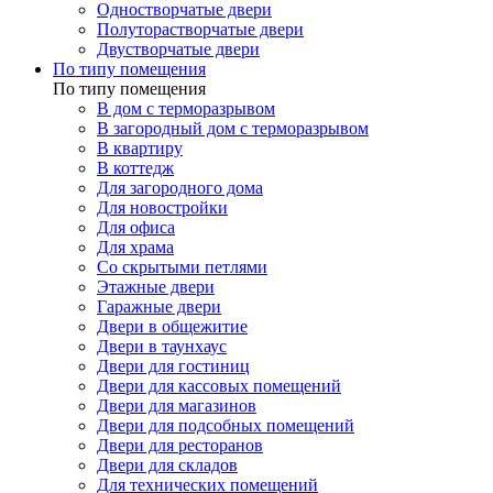
Одностворчатые двери
Полуторастворчатые двери
Двустворчатые двери
По типу помещения
По типу помещения
В дом с терморазрывом
В загородный дом с терморазрывом
В квартиру
В коттедж
Для загородного дома
Для новостройки
Для офиса
Для храма
Со скрытыми петлями
Этажные двери
Гаражные двери
Двери в общежитие
Двери в таунхаус
Двери для гостиниц
Двери для кассовых помещений
Двери для магазинов
Двери для подсобных помещений
Двери для ресторанов
Двери для складов
Для технических помещений