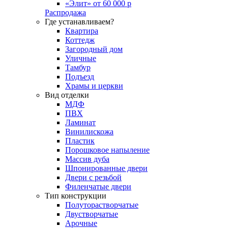
«Элит» от 60 000 р
Распродажа
Где устанавливаем?
Квартира
Коттедж
Загородный дом
Уличные
Тамбур
Подъезд
Храмы и церкви
Вид отделки
МДФ
ПВХ
Ламинат
Винилискожа
Пластик
Порошковое напыление
Массив дуба
Шпонированные двери
Двери с резьбой
Филенчатые двери
Тип конструкции
Полуторастворчатые
Двустворчатые
Арочные