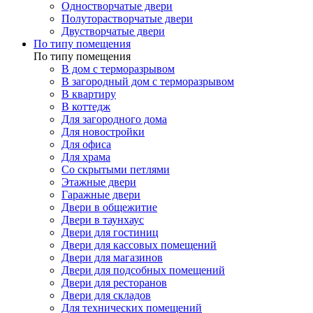
Одностворчатые двери
Полуторастворчатые двери
Двустворчатые двери
По типу помещения
По типу помещения
В дом с терморазрывом
В загородный дом с терморазрывом
В квартиру
В коттедж
Для загородного дома
Для новостройки
Для офиса
Для храма
Со скрытыми петлями
Этажные двери
Гаражные двери
Двери в общежитие
Двери в таунхаус
Двери для гостиниц
Двери для кассовых помещений
Двери для магазинов
Двери для подсобных помещений
Двери для ресторанов
Двери для складов
Для технических помещений