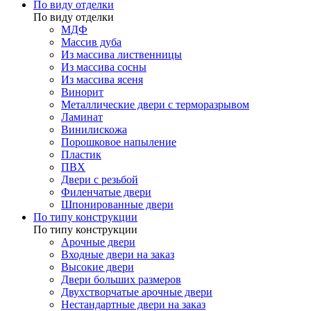
По виду отделки
По виду отделки
МДФ
Массив дуба
Из массива лиственницы
Из массива сосны
Из массива ясеня
Винорит
Металлические двери с терморазрывом
Ламинат
Винилискожа
Порошковое напыление
Пластик
ПВХ
Двери с резьбой
Филенчатые двери
Шпонированные двери
По типу конструкции
По типу конструкции
Арочные двери
Входные двери на заказ
Высокие двери
Двери больших размеров
Двухстворчатые арочные двери
Нестандартные двери на заказ