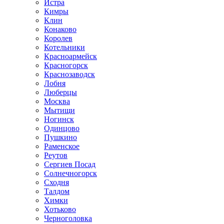
Истра
Кимры
Клин
Конаково
Королев
Котельники
Красноармейск
Красногорск
Краснозаводск
Лобня
Люберцы
Москва
Мытищи
Ногинск
Одинцово
Пушкино
Раменское
Реутов
Сергиев Посад
Солнечногорск
Сходня
Талдом
Химки
Хотьково
Черноголовка