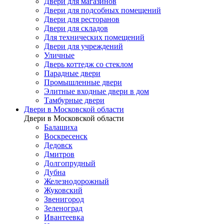
Двери для магазинов
Двери для подсобных помещений
Двери для ресторанов
Двери для складов
Для технических помещений
Двери для учреждений
Уличные
Дверь коттедж со стеклом
Парадные двери
Промышленные двери
Элитные входные двери в дом
Тамбурные двери
Двери в Московской области
Двери в Московской области
Балашиха
Воскресенск
Дедовск
Дмитров
Долгопрудный
Дубна
Железнодорожный
Жуковский
Звенигород
Зеленоград
Ивантеевка