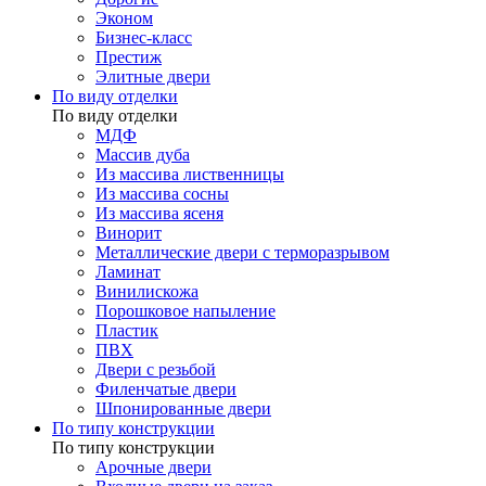
Эконом
Бизнес-класс
Престиж
Элитные двери
По виду отделки
По виду отделки
МДФ
Массив дуба
Из массива лиственницы
Из массива сосны
Из массива ясеня
Винорит
Металлические двери с терморазрывом
Ламинат
Винилискожа
Порошковое напыление
Пластик
ПВХ
Двери с резьбой
Филенчатые двери
Шпонированные двери
По типу конструкции
По типу конструкции
Арочные двери