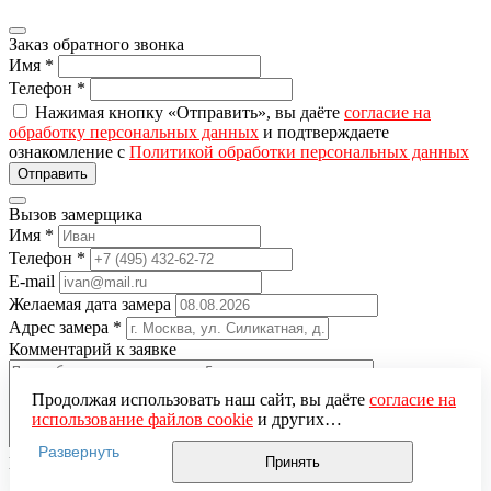
Заказ обратного звонка
Имя
*
Телефон
*
Нажимая кнопку «Отправить», вы даёте
согласие на
обработку персональных данных
и подтверждаете
ознакомление с
Политикой обработки персональных данных
Вызов замерщика
Имя
*
Телефон
*
E-mail
Желаемая дата замера
Адрес замера
*
Комментарий к заявке
Продолжая использовать наш сайт, вы даёте
согласие на
использование файлов cookie
и других
пользовательских данных (включая IP-адрес, сведения о
Развернуть
местоположении, устройстве, действиях на сайте и т. п.)
Понравившаяся модель
Принять
для функционирования сайта, проведения
Нажимая кнопку «Отправить», вы даёте
согласие на