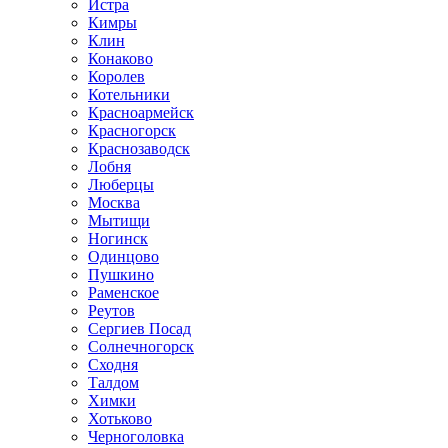
Истра
Кимры
Клин
Конаково
Королев
Котельники
Красноармейск
Красногорск
Краснозаводск
Лобня
Люберцы
Москва
Мытищи
Ногинск
Одинцово
Пушкино
Раменское
Реутов
Сергиев Посад
Солнечногорск
Сходня
Талдом
Химки
Хотьково
Черноголовка