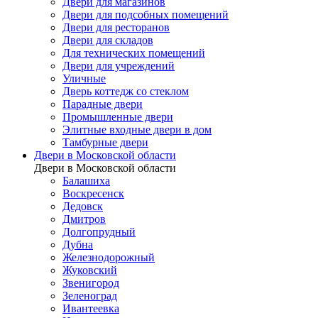
Двери для магазинов
Двери для подсобных помещений
Двери для ресторанов
Двери для складов
Для технических помещений
Двери для учреждений
Уличные
Дверь коттедж со стеклом
Парадные двери
Промышленные двери
Элитные входные двери в дом
Тамбурные двери
Двери в Московской области
Двери в Московской области
Балашиха
Воскресенск
Дедовск
Дмитров
Долгопрудный
Дубна
Железнодорожный
Жуковский
Звенигород
Зеленоград
Ивантеевка