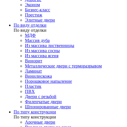
Эконом
Бизнес-класс
Престиж
Элитные двери
По виду отделки
По виду отделки
МДФ
Массив дуба
Из массива лиственницы
Из массива сосны
Из массива ясеня
Винорит
Металлические двери с терморазрывом
Ламинат
Винилискожа
Порошковое напыление
Пластик
ПВХ
Двери с резьбой
Филенчатые двери
Шпонированные двери
По типу конструкции
По типу конструкции
Арочные двери