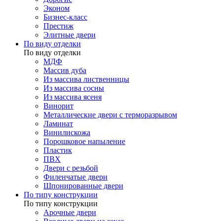
Эконом
Бизнес-класс
Престиж
Элитные двери
По виду отделки
По виду отделки
МДФ
Массив дуба
Из массива лиственницы
Из массива сосны
Из массива ясеня
Винорит
Металлические двери с терморазрывом
Ламинат
Винилискожа
Порошковое напыление
Пластик
ПВХ
Двери с резьбой
Филенчатые двери
Шпонированные двери
По типу конструкции
По типу конструкции
Арочные двери