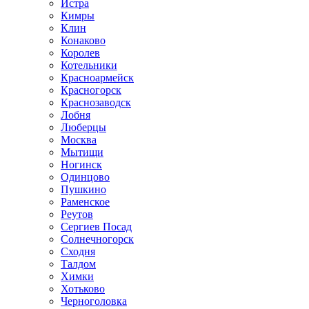
Истра
Кимры
Клин
Конаково
Королев
Котельники
Красноармейск
Красногорск
Краснозаводск
Лобня
Люберцы
Москва
Мытищи
Ногинск
Одинцово
Пушкино
Раменское
Реутов
Сергиев Посад
Солнечногорск
Сходня
Талдом
Химки
Хотьково
Черноголовка