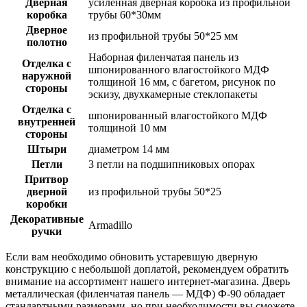
Дверная
усиленная дверная коробка из профильной
коробка
трубы 60*30мм
Дверное
из профильной трубы 50*25 мм
полотно
Наборная филенчатая панель из
Отделка с
шпонированного влагостойкого МДФ
наружной
толщиной 16 мм, с багетом, рисунок по
стороны
эскизу, двухкамерные стеклопакеты
Отделка с
шпонированный влагостойкого МДФ
внутренней
толщиной 10 мм
стороны
Штыри
диаметром 14 мм
Петли
3 петли на подшипниковых опорах
Притвор
дверной
из профильной трубы 50*25
коробки
Декоративные
Armadillo
ручки
Если вам необходимо обновить устаревшую дверную
конструкцию с небольшой доплатой, рекомендуем обратить
внимание на ассортимент нашего интернет-магазина. Дверь
металлическая (филенчатая панель — МДФ) Ф-90 обладает
стандартными размерами, но при необходимости вы сможете