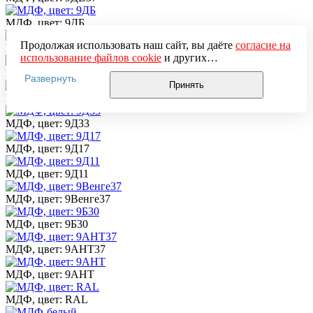
МДФ, цвет: 9ДБ
Продолжая использовать наш сайт, вы даёте
согласие на
МДФ, цвет: 9Д44
использование файлов cookie
и других
пользовательских данных (включая IP-адрес, сведения о
МДФ, цвет: 9Д40
Развернуть
местоположении, устройстве, действиях на сайте и т. п.)
Принять
для функционирования сайта, проведения
МДФ, цвет: 9Д37
статистических исследований, ретаргетинга и
использования систем аналитики (например,
МДФ, цвет: 9Д33
Яндекс.Метрика), в соответствии с нашей
Политикой
обработки персональных данных.
МДФ, цвет: 9Д17
Если вы не хотите, чтобы ваши данные обрабатывались,
настройте ограничения в браузере или покиньте сайт.
МДФ, цвет: 9Д11
МДФ, цвет: 9Венге37
МДФ, цвет: 9Б30
МДФ, цвет: 9АНТ37
МДФ, цвет: 9АНТ
МДФ, цвет: RAL