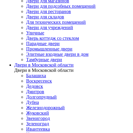
Двери для магазинов
Двери для подсобных помещений
Двери для ресторанов
Двери для складов
Для технических помещений
Двери для учреждений
Уличные
Дверь коттедж со стеклом
Парадные двери
Промышленные двери
Элитные входные двери в дом
Тамбурные двери
Двери в Московской области
Двери в Московской области
Балашиха
Воскресенск
Дедовск
Дмитров
Долгопрудный
Дубна
Железнодорожный
Жуковский
Звенигород
Зеленоград
Ивантеевка