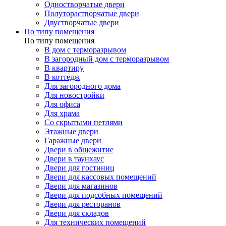
Одностворчатые двери
Полуторастворчатые двери
Двустворчатые двери
По типу помещения
По типу помещения
В дом с терморазрывом
В загородный дом с терморазрывом
В квартиру
В коттедж
Для загородного дома
Для новостройки
Для офиса
Для храма
Со скрытыми петлями
Этажные двери
Гаражные двери
Двери в общежитие
Двери в таунхаус
Двери для гостиниц
Двери для кассовых помещений
Двери для магазинов
Двери для подсобных помещений
Двери для ресторанов
Двери для складов
Для технических помещений