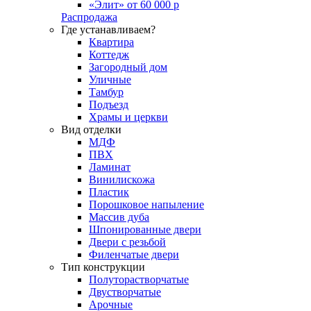
«Элит» от 60 000 р
Распродажа
Где устанавливаем?
Квартира
Коттедж
Загородный дом
Уличные
Тамбур
Подъезд
Храмы и церкви
Вид отделки
МДФ
ПВХ
Ламинат
Винилискожа
Пластик
Порошковое напыление
Массив дуба
Шпонированные двери
Двери с резьбой
Филенчатые двери
Тип конструкции
Полуторастворчатые
Двустворчатые
Арочные