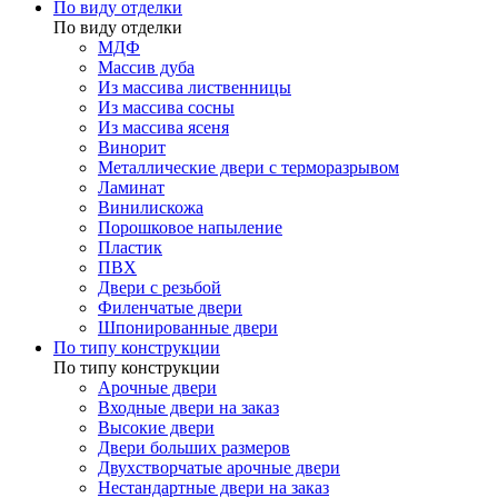
По виду отделки
По виду отделки
МДФ
Массив дуба
Из массива лиственницы
Из массива сосны
Из массива ясеня
Винорит
Металлические двери с терморазрывом
Ламинат
Винилискожа
Порошковое напыление
Пластик
ПВХ
Двери с резьбой
Филенчатые двери
Шпонированные двери
По типу конструкции
По типу конструкции
Арочные двери
Входные двери на заказ
Высокие двери
Двери больших размеров
Двухстворчатые арочные двери
Нестандартные двери на заказ