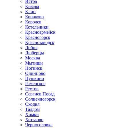
Истра
Кимры
Клин
Конаково
Королев
Котельники
Красноармейск
Красногорск
Краснозаводск
Лобня
Люберцы
Москва
Мытищи
Ногинск
Одинцово
Пушкино
Раменское
Реутов
Сергиев Посад
Солнечногорск
Сходня
Талдом
Химки
Хотьково
Черноголовка