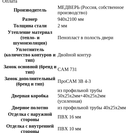
Оплата
МЕДВЕРЬ (Россия, собственное
Производитель
производство)
Размер
940х2100 мм
Толщина стали
2 мм
Утепление материал
(тепло- и
Пенопласт в полость двери
шумоизоляция)
Уплотнитель
(количество контуров и
Двойной контур
тип)
Замок основной (бренд и
CAM 731
тип)
Замок дополнительный
ПроСАМ 3В 4-3
(бренд и тип)
из профильной трубы
Дверная коробка
50х25х2мм+40х25х2мм
(усиленная)
Дверное полотно
из профильной трубы 40х25х2мм
Отделка с наружной
ПВХ 16 мм
стороны
Отделка с внутренней
ПВХ 10 мм
стороны