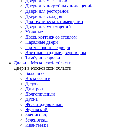
Двери для магазинов
Двери для подсобных помещений
Двери для ресторанов
Двери для складов
Для технических помещений
Двери для учреждений
Уличные
Дверь коттедж со стеклом
Парадные двери
Промышленные двери
Элитные входные двери в дом
Тамбурные двери
Двери в Московской области
Двери в Московской области
Балашиха
Воскресенск
Дедовск
Дмитров
Долгопрудный
Дубна
Железнодорожный
Жуковский
Звенигород
Зеленоград
Ивантеевка