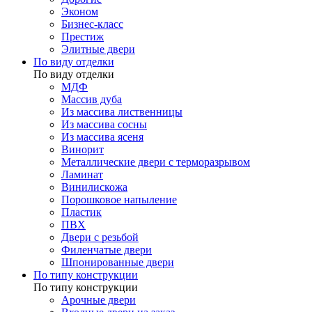
Эконом
Бизнес-класс
Престиж
Элитные двери
По виду отделки
По виду отделки
МДФ
Массив дуба
Из массива лиственницы
Из массива сосны
Из массива ясеня
Винорит
Металлические двери с терморазрывом
Ламинат
Винилискожа
Порошковое напыление
Пластик
ПВХ
Двери с резьбой
Филенчатые двери
Шпонированные двери
По типу конструкции
По типу конструкции
Арочные двери