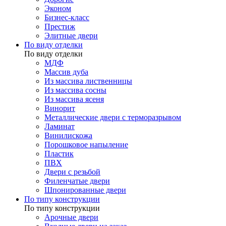
Эконом
Бизнес-класс
Престиж
Элитные двери
По виду отделки
По виду отделки
МДФ
Массив дуба
Из массива лиственницы
Из массива сосны
Из массива ясеня
Винорит
Металлические двери с терморазрывом
Ламинат
Винилискожа
Порошковое напыление
Пластик
ПВХ
Двери с резьбой
Филенчатые двери
Шпонированные двери
По типу конструкции
По типу конструкции
Арочные двери