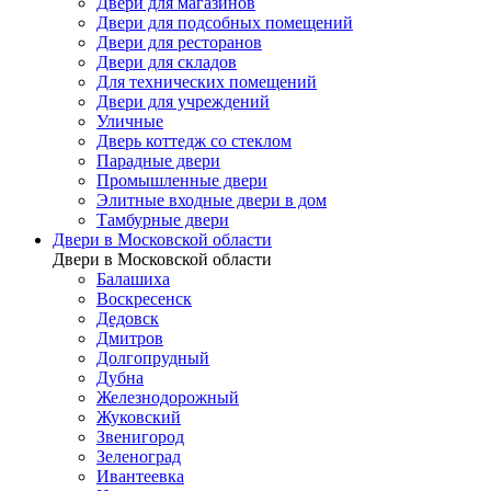
Двери для магазинов
Двери для подсобных помещений
Двери для ресторанов
Двери для складов
Для технических помещений
Двери для учреждений
Уличные
Дверь коттедж со стеклом
Парадные двери
Промышленные двери
Элитные входные двери в дом
Тамбурные двери
Двери в Московской области
Двери в Московской области
Балашиха
Воскресенск
Дедовск
Дмитров
Долгопрудный
Дубна
Железнодорожный
Жуковский
Звенигород
Зеленоград
Ивантеевка