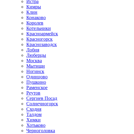
Истра
Кимры
Клин
Конаково
Королев
Котельники
Красноармейск
Красногорск
Краснозаводск
Лобня
Люберцы
Москва
Мытищи
Ногинск
Одинцово
Пушкино
Раменское
Реутов
Сергиев Посад
Солнечногорск
Сходня
Талдом
Химки
Хотьково
Черноголовка