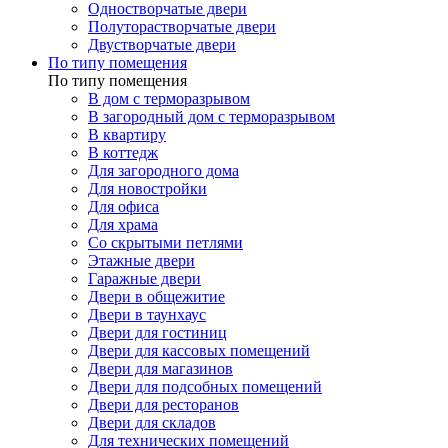
Одностворчатые двери
Полуторастворчатые двери
Двустворчатые двери
По типу помещения
По типу помещения
В дом с терморазрывом
В загородный дом с терморазрывом
В квартиру
В коттедж
Для загородного дома
Для новостройки
Для офиса
Для храма
Со скрытыми петлями
Этажные двери
Гаражные двери
Двери в общежитие
Двери в таунхаус
Двери для гостиниц
Двери для кассовых помещений
Двери для магазинов
Двери для подсобных помещений
Двери для ресторанов
Двери для складов
Для технических помещений