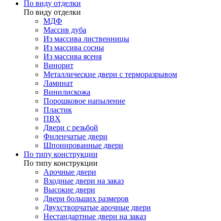
По виду отделки
По виду отделки
МДФ
Массив дуба
Из массива лиственницы
Из массива сосны
Из массива ясеня
Винорит
Металлические двери с терморазрывом
Ламинат
Винилискожа
Порошковое напыление
Пластик
ПВХ
Двери с резьбой
Филенчатые двери
Шпонированные двери
По типу конструкции
По типу конструкции
Арочные двери
Входные двери на заказ
Высокие двери
Двери больших размеров
Двухстворчатые арочные двери
Нестандартные двери на заказ