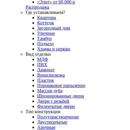
«Элит» от 60 000 р
Распродажа
Где устанавливаем?
Квартира
Коттедж
Загородный дом
Уличные
Тамбур
Подъезд
Храмы и церкви
Вид отделки
МДФ
ПВХ
Ламинат
Винилискожа
Пластик
Порошковое напыление
Массив дуба
Шпонированные двери
Двери с резьбой
Филенчатые двери
Тип конструкции
Полуторастворчатые
Двустворчатые
Арочные