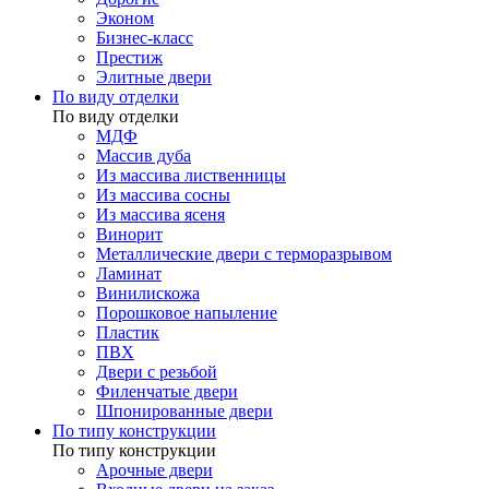
Эконом
Бизнес-класс
Престиж
Элитные двери
По виду отделки
По виду отделки
МДФ
Массив дуба
Из массива лиственницы
Из массива сосны
Из массива ясеня
Винорит
Металлические двери с терморазрывом
Ламинат
Винилискожа
Порошковое напыление
Пластик
ПВХ
Двери с резьбой
Филенчатые двери
Шпонированные двери
По типу конструкции
По типу конструкции
Арочные двери