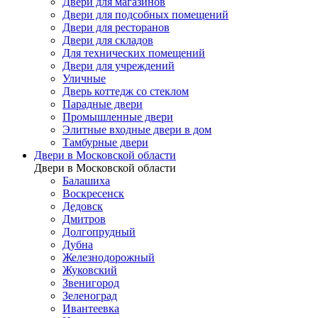
Двери для магазинов
Двери для подсобных помещений
Двери для ресторанов
Двери для складов
Для технических помещений
Двери для учреждений
Уличные
Дверь коттедж со стеклом
Парадные двери
Промышленные двери
Элитные входные двери в дом
Тамбурные двери
Двери в Московской области
Двери в Московской области
Балашиха
Воскресенск
Дедовск
Дмитров
Долгопрудный
Дубна
Железнодорожный
Жуковский
Звенигород
Зеленоград
Ивантеевка