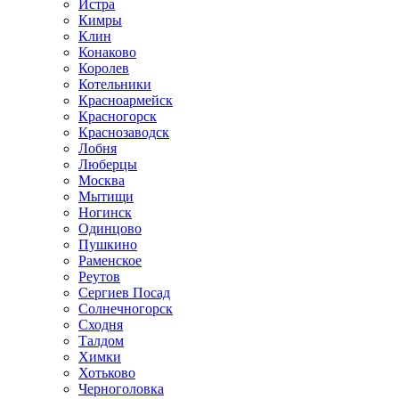
Истра
Кимры
Клин
Конаково
Королев
Котельники
Красноармейск
Красногорск
Краснозаводск
Лобня
Люберцы
Москва
Мытищи
Ногинск
Одинцово
Пушкино
Раменское
Реутов
Сергиев Посад
Солнечногорск
Сходня
Талдом
Химки
Хотьково
Черноголовка