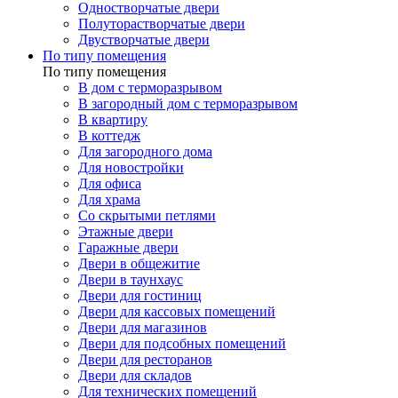
Одностворчатые двери
Полуторастворчатые двери
Двустворчатые двери
По типу помещения
По типу помещения
В дом с терморазрывом
В загородный дом с терморазрывом
В квартиру
В коттедж
Для загородного дома
Для новостройки
Для офиса
Для храма
Со скрытыми петлями
Этажные двери
Гаражные двери
Двери в общежитие
Двери в таунхаус
Двери для гостиниц
Двери для кассовых помещений
Двери для магазинов
Двери для подсобных помещений
Двери для ресторанов
Двери для складов
Для технических помещений