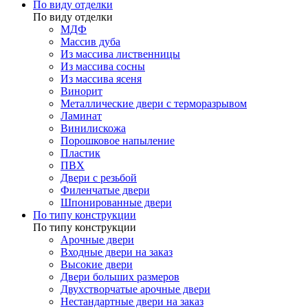
По виду отделки
По виду отделки
МДФ
Массив дуба
Из массива лиственницы
Из массива сосны
Из массива ясеня
Винорит
Металлические двери с терморазрывом
Ламинат
Винилискожа
Порошковое напыление
Пластик
ПВХ
Двери с резьбой
Филенчатые двери
Шпонированные двери
По типу конструкции
По типу конструкции
Арочные двери
Входные двери на заказ
Высокие двери
Двери больших размеров
Двухстворчатые арочные двери
Нестандартные двери на заказ