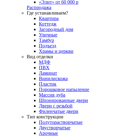
«Элит» от 60 000 р
Распродажа
Где устанавливаем?
Квартира
Коттедж
Загородный дом
Уличные
Тамбур
Подъезд
Храмы и церкви
Вид отделки
МДФ
ПВХ
Ламинат
Винилискожа
Пластик
Порошковое напыление
Массив дуба
Шпонированные двери
Двери с резьбой
Филенчатые двери
Тип конструкции
Полуторастворчатые
Двустворчатые
Арочные