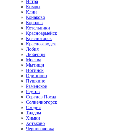
Истра
Кимры
Клин
Конаково
Королев
Котельники
Красноармейск
Красногорск
Краснозаводск
Лобня
Люберцы
Москва
Мытищи
Ногинск
Одинцово
Пушкино
Раменское
Реутов
Сергиев Посад
Солнечногорск
Сходня
Талдом
Химки
Хотьково
Черноголовка