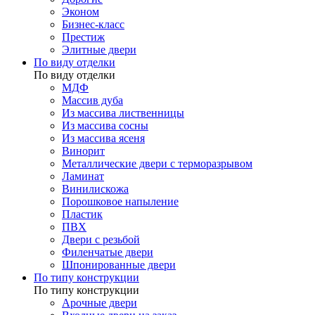
Эконом
Бизнес-класс
Престиж
Элитные двери
По виду отделки
По виду отделки
МДФ
Массив дуба
Из массива лиственницы
Из массива сосны
Из массива ясеня
Винорит
Металлические двери с терморазрывом
Ламинат
Винилискожа
Порошковое напыление
Пластик
ПВХ
Двери с резьбой
Филенчатые двери
Шпонированные двери
По типу конструкции
По типу конструкции
Арочные двери