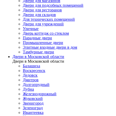
Двери для магазинов
Двери для подсобных помещений
Двери для ресторанов
Двери для складов
Для технических помещений
Двери для учреждений
Уличные
Дверь коттедж со стеклом
Парадные двери
Промышленные двери
Элитные входные двери в дом
Тамбурные двери
Двери в Московской области
Двери в Московской области
Балашиха
Воскресенск
Дедовск
Дмитров
Долгопрудный
Дубна
Железнодорожный
Жуковский
Звенигород
Зеленоград
Ивантеевка