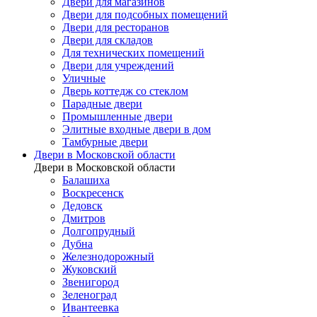
Двери для магазинов
Двери для подсобных помещений
Двери для ресторанов
Двери для складов
Для технических помещений
Двери для учреждений
Уличные
Дверь коттедж со стеклом
Парадные двери
Промышленные двери
Элитные входные двери в дом
Тамбурные двери
Двери в Московской области
Двери в Московской области
Балашиха
Воскресенск
Дедовск
Дмитров
Долгопрудный
Дубна
Железнодорожный
Жуковский
Звенигород
Зеленоград
Ивантеевка