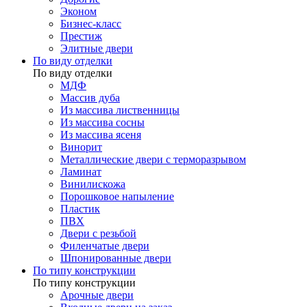
Эконом
Бизнес-класс
Престиж
Элитные двери
По виду отделки
По виду отделки
МДФ
Массив дуба
Из массива лиственницы
Из массива сосны
Из массива ясеня
Винорит
Металлические двери с терморазрывом
Ламинат
Винилискожа
Порошковое напыление
Пластик
ПВХ
Двери с резьбой
Филенчатые двери
Шпонированные двери
По типу конструкции
По типу конструкции
Арочные двери