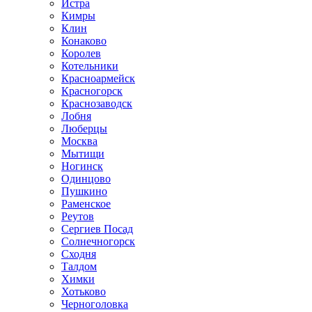
Истра
Кимры
Клин
Конаково
Королев
Котельники
Красноармейск
Красногорск
Краснозаводск
Лобня
Люберцы
Москва
Мытищи
Ногинск
Одинцово
Пушкино
Раменское
Реутов
Сергиев Посад
Солнечногорск
Сходня
Талдом
Химки
Хотьково
Черноголовка