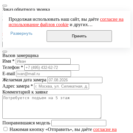
Заказ обратного звонка
Имя
*
Продолжая использовать наш сайт, вы даёте
согласие на
Телефон
*
использование файлов cookie
и других
Нажимая кнопку «Отправить», вы даёте
согласие на
пользовательских данных (включая IP-адрес, сведения о
обработку персональных данных
и подтверждаете
Развернуть
местоположении, устройстве, действиях на сайте и т. п.)
Принять
ознакомление с
Политикой обработки персональных данных
для функционирования сайта, проведения
статистических исследований, ретаргетинга и
использования систем аналитики (например,
Вызов замерщика
Яндекс.Метрика), в соответствии с нашей
Политикой
Имя
*
обработки персональных данных.
Если вы не хотите, чтобы ваши данные обрабатывались,
Телефон
*
настройте ограничения в браузере или покиньте сайт.
E-mail
Желаемая дата замера
Адрес замера
*
Комментарий к заявке
Понравившаяся модель
Нажимая кнопку «Отправить», вы даёте
согласие на