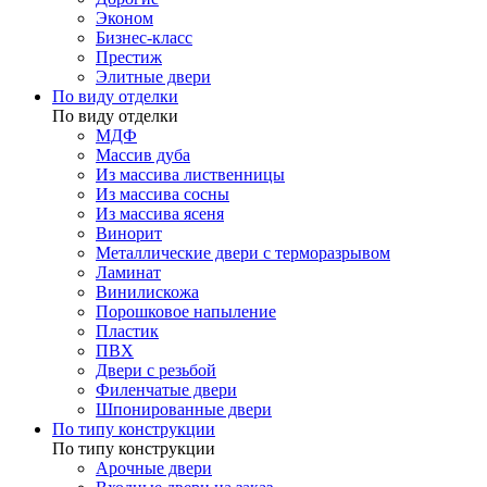
Эконом
Бизнес-класс
Престиж
Элитные двери
По виду отделки
По виду отделки
МДФ
Массив дуба
Из массива лиственницы
Из массива сосны
Из массива ясеня
Винорит
Металлические двери с терморазрывом
Ламинат
Винилискожа
Порошковое напыление
Пластик
ПВХ
Двери с резьбой
Филенчатые двери
Шпонированные двери
По типу конструкции
По типу конструкции
Арочные двери