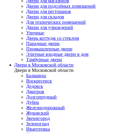
Двери для магазинов
Двери для подсобных помещений
Двери для ресторанов
Двери для складов
Для технических помещений
Двери для учреждений
Уличные
Дверь коттедж со стеклом
Парадные двери
Промышленные двери
Элитные входные двери в дом
Тамбурные двери
Двери в Московской области
Двери в Московской области
Балашиха
Воскресенск
Дедовск
Дмитров
Долгопрудный
Дубна
Железнодорожный
Жуковский
Звенигород
Зеленоград
Ивантеевка