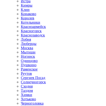
Истра
Кимры
Клин
Конаково
Королев
Котельники
Красноармейск
Красногорск
Краснозаводск
Лобня
Люберцы
Москва
Мытищи
Ногинск
Одинцово
Пушкино
Раменское
Реутов
Сергиев Посад
Солнечногорск
Сходня
Талдом
Химки
Хотьково
Черноголовка