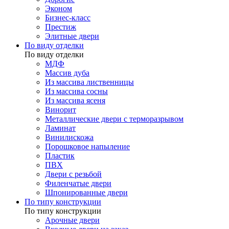
Эконом
Бизнес-класс
Престиж
Элитные двери
По виду отделки
По виду отделки
МДФ
Массив дуба
Из массива лиственницы
Из массива сосны
Из массива ясеня
Винорит
Металлические двери с терморазрывом
Ламинат
Винилискожа
Порошковое напыление
Пластик
ПВХ
Двери с резьбой
Филенчатые двери
Шпонированные двери
По типу конструкции
По типу конструкции
Арочные двери