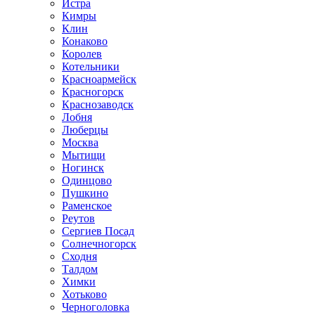
Истра
Кимры
Клин
Конаково
Королев
Котельники
Красноармейск
Красногорск
Краснозаводск
Лобня
Люберцы
Москва
Мытищи
Ногинск
Одинцово
Пушкино
Раменское
Реутов
Сергиев Посад
Солнечногорск
Сходня
Талдом
Химки
Хотьково
Черноголовка