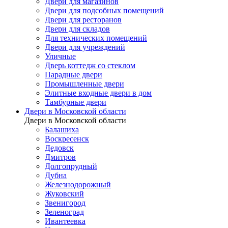
Двери для магазинов
Двери для подсобных помещений
Двери для ресторанов
Двери для складов
Для технических помещений
Двери для учреждений
Уличные
Дверь коттедж со стеклом
Парадные двери
Промышленные двери
Элитные входные двери в дом
Тамбурные двери
Двери в Московской области
Двери в Московской области
Балашиха
Воскресенск
Дедовск
Дмитров
Долгопрудный
Дубна
Железнодорожный
Жуковский
Звенигород
Зеленоград
Ивантеевка