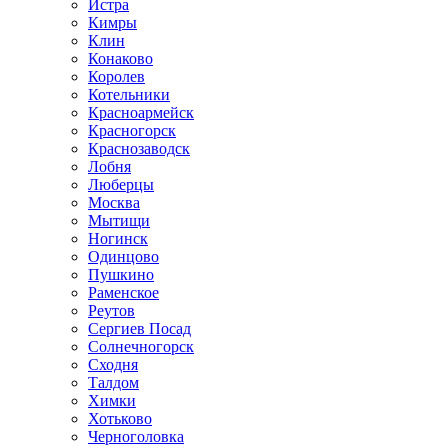
Истра
Кимры
Клин
Конаково
Королев
Котельники
Красноармейск
Красногорск
Краснозаводск
Лобня
Люберцы
Москва
Мытищи
Ногинск
Одинцово
Пушкино
Раменское
Реутов
Сергиев Посад
Солнечногорск
Сходня
Талдом
Химки
Хотьково
Черноголовка