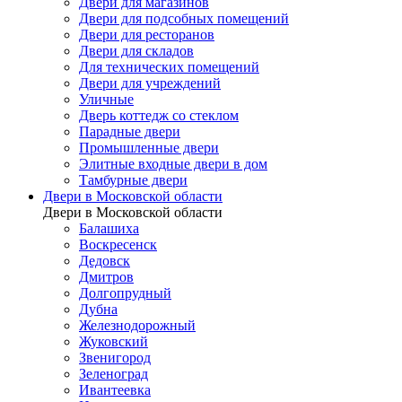
Двери для магазинов
Двери для подсобных помещений
Двери для ресторанов
Двери для складов
Для технических помещений
Двери для учреждений
Уличные
Дверь коттедж со стеклом
Парадные двери
Промышленные двери
Элитные входные двери в дом
Тамбурные двери
Двери в Московской области
Двери в Московской области
Балашиха
Воскресенск
Дедовск
Дмитров
Долгопрудный
Дубна
Железнодорожный
Жуковский
Звенигород
Зеленоград
Ивантеевка