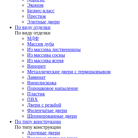
Эконом
Бизнес-класс
Престиж
Элитные двери
По виду отделки
По виду отделки
МДФ
Массив дуба
Из массива лиственницы
Из массива сосны
Из массива ясеня
Винорит
Металлические двери с терморазрывом
Ламинат
Винилискожа
Порошковое напыление
Пластик
ПВХ
Двери с резьбой
Филенчатые двери
Шпонированные двери
По типу конструкции
По типу конструкции
Арочные двери