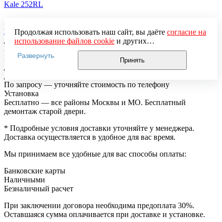
Kale 252RL
Замки дверные
Mottura 52.783
Продолжая использовать наш сайт, вы даёте
согласие на
Доставка по Москве
использование файлов cookie
и других
Бесплатно в пределах 20 км от МКАД
пользовательских данных (включая IP-адрес, сведения о
Развернуть
Московская область
местоположении, устройстве, действиях на сайте и т. п.)
Принять
Далее 20 км от МКАД — 50 руб/км
для функционирования сайта, проведения
Доставка в регионы
статистических исследований, ретаргетинга и
По запросу — уточняйте стоимость по телефону
использования систем аналитики (например,
Установка
Яндекс.Метрика), в соответствии с нашей
Политикой
Бесплатно — все районы Москвы и МО. Бесплатный
обработки персональных данных.
демонтаж старой двери.
Если вы не хотите, чтобы ваши данные обрабатывались,
настройте ограничения в браузере или покиньте сайт.
* Подробные условия доставки уточняйте у менеджера.
Доставка осуществляется в удобное для вас время.
Мы принимаем все удобные для вас способы оплаты:
Банковские карты
Наличными
Безналичный расчет
При заключении договора необходима предоплата 30%.
Оставшаяся сумма оплачивается при доставке и установке.