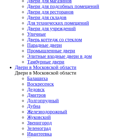
Двери для магазинов
Двери для подсобных помещений
Двери для ресторанов
Двери для складов
Для технических помещений
Двери для учреждений
Уличные
Дверь коттедж со стеклом
Парадные двери
Промышленные двери
Элитные входные двери в дом
Тамбурные двери
Двери в Московской области
Двери в Московской области
Балашиха
Воскресенск
Дедовск
Дмитров
Долгопрудный
Дубна
Железнодорожный
Жуковский
Звенигород
Зеленоград
Ивантеевка