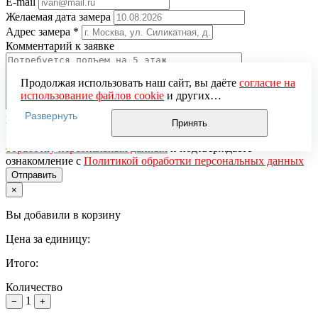
E-mail
Желаемая дата замера
Адрес замера
*
Комментарий к заявке
Продолжая использовать наш сайт, вы даёте
согласие на
использование файлов cookie
и других
пользовательских данных (включая IP-адрес, сведения о
Развернуть
Понравившаяся модель
местоположении, устройстве, действиях на сайте и т. п.)
Принять
для функционирования сайта, проведения
Нажимая кнопку «Отправить», вы даёте
согласие на
статистических исследований, ретаргетинга и
обработку персональных данных
и подтверждаете
использования систем аналитики (например,
ознакомление с
Политикой обработки персональных данных
Яндекс.Метрика), в соответствии с нашей
Политикой
обработки персональных данных.
×
Если вы не хотите, чтобы ваши данные обрабатывались,
настройте ограничения в браузере или покиньте сайт.
Вы добавили в корзину
Цена за единицу:
Итого:
Количество
1
−
+