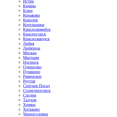
Истра
Кимры
Клин
Конаково
Королев
Котельники
Красноармейск
Красногорск
Краснозаводск
Лобня
Люберцы
Москва
Мытищи
Ногинск
Одинцово
Пушкино
Раменское
Реутов
Сергиев Посад
Солнечногорск
Сходня
Талдом
Химки
Хотьково
Черноголовка