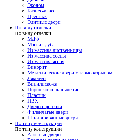
Эконом
Бизнес-класс
Престиж
Элитные двери
По виду отделки
По виду отделки
МДФ
Массив дуба
Из массива лиственницы
Из массива сосны
Из массива ясеня
Винорит
Металлические двери с терморазрывом
Ламинат
Винилискожа
Порошковое напыление
Пластик
ПВХ
Двери с резьбой
Филенчатые двери
Шпонированные двери
По типу конструкции
По типу конструкции
Арочные двери