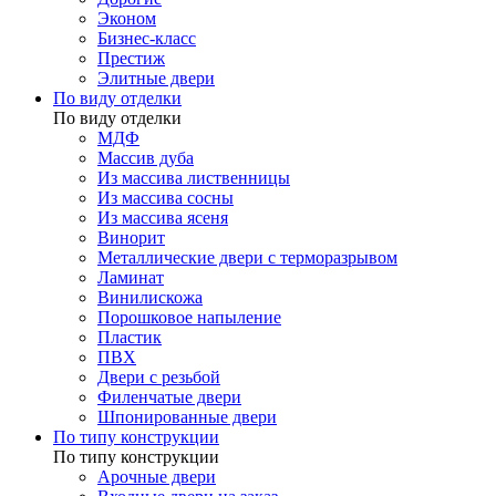
Эконом
Бизнес-класс
Престиж
Элитные двери
По виду отделки
По виду отделки
МДФ
Массив дуба
Из массива лиственницы
Из массива сосны
Из массива ясеня
Винорит
Металлические двери с терморазрывом
Ламинат
Винилискожа
Порошковое напыление
Пластик
ПВХ
Двери с резьбой
Филенчатые двери
Шпонированные двери
По типу конструкции
По типу конструкции
Арочные двери