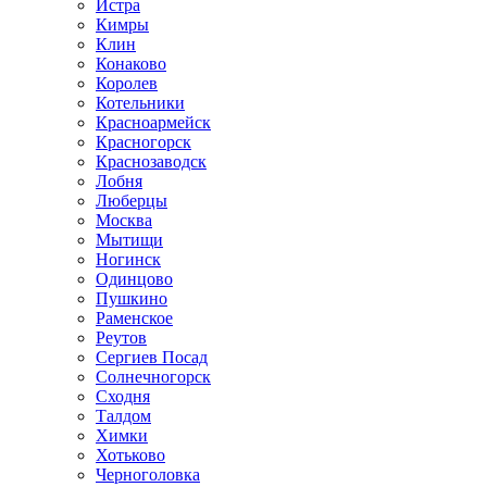
Истра
Кимры
Клин
Конаково
Королев
Котельники
Красноармейск
Красногорск
Краснозаводск
Лобня
Люберцы
Москва
Мытищи
Ногинск
Одинцово
Пушкино
Раменское
Реутов
Сергиев Посад
Солнечногорск
Сходня
Талдом
Химки
Хотьково
Черноголовка