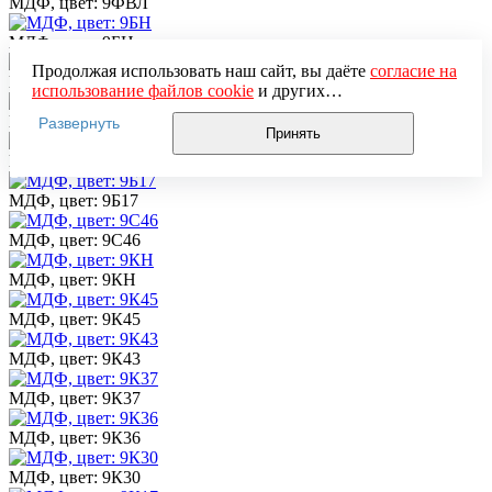
МДФ, цвет: 9ФВЛ
МДФ, цвет: 9БН
Продолжая использовать наш сайт, вы даёте
согласие на
МДФ, цвет: 9Б21
использование файлов cookie
и других
пользовательских данных (включая IP-адрес, сведения о
МДФ, цвет: 9АСТ40
Развернуть
местоположении, устройстве, действиях на сайте и т. п.)
Принять
для функционирования сайта, проведения
МДФ, цвет: 9АСТ
статистических исследований, ретаргетинга и
использования систем аналитики (например,
МДФ, цвет: 9Б17
Яндекс.Метрика), в соответствии с нашей
Политикой
обработки персональных данных.
МДФ, цвет: 9С46
Если вы не хотите, чтобы ваши данные обрабатывались,
настройте ограничения в браузере или покиньте сайт.
МДФ, цвет: 9КН
МДФ, цвет: 9К45
МДФ, цвет: 9К43
МДФ, цвет: 9К37
МДФ, цвет: 9К36
МДФ, цвет: 9К30