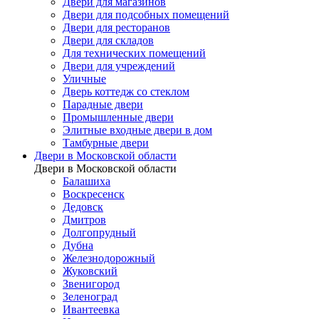
Двери для магазинов
Двери для подсобных помещений
Двери для ресторанов
Двери для складов
Для технических помещений
Двери для учреждений
Уличные
Дверь коттедж со стеклом
Парадные двери
Промышленные двери
Элитные входные двери в дом
Тамбурные двери
Двери в Московской области
Двери в Московской области
Балашиха
Воскресенск
Дедовск
Дмитров
Долгопрудный
Дубна
Железнодорожный
Жуковский
Звенигород
Зеленоград
Ивантеевка