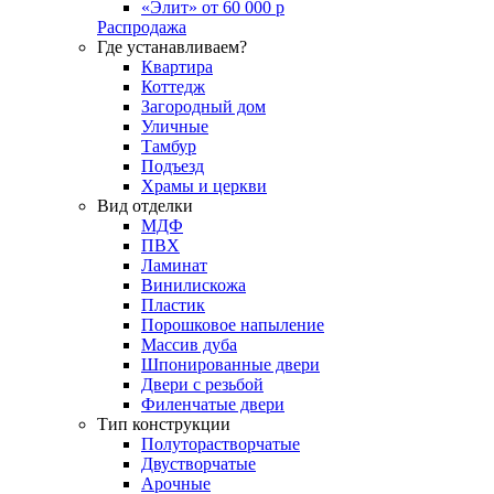
«Элит» от 60 000 р
Распродажа
Где устанавливаем?
Квартира
Коттедж
Загородный дом
Уличные
Тамбур
Подъезд
Храмы и церкви
Вид отделки
МДФ
ПВХ
Ламинат
Винилискожа
Пластик
Порошковое напыление
Массив дуба
Шпонированные двери
Двери с резьбой
Филенчатые двери
Тип конструкции
Полуторастворчатые
Двустворчатые
Арочные