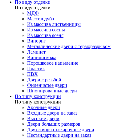
По виду отделки
По виду отделки
МДФ
Массив дуба
Из массива лиственницы
Из массива сосны
Из массива ясеня
Винорит
Металлические двери с терморазрывом
Ламинат
Винилискожа
Порошковое напыление
Пластик
ПВХ
Двери с резьбой
Филенчатые двери
Шпонированные двери
По типу конструкции
По типу конструкции
Арочные двери
Входные двери на заказ
Высокие двери
Двери больших размеров
Двухстворчатые арочные двери
Нестандартные двери на заказ