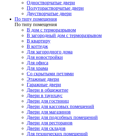
Одностворчатые двери
Полуторастворчатые двери
Двустворчатые двери
По типу помещения
По типу помещения
В дом с терморазрывом
В загородный дом с терморазрывом
В квартиру
В коттедж
Для загородного дома
Для новостройки
Для офиса
Для храма
Со скрытыми петлями
Этажные двери
Гаражные двери
Двери в общежитие
Двери в таунхаус
Двери для гостиниц
Двери для кассовых помещений
Двери для магазинов
Двери для подсобных помещений
Двери для ресторанов
Двери для складов
Для технических помещений