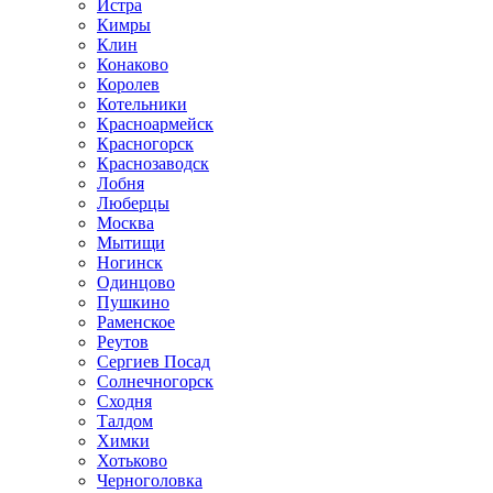
Истра
Кимры
Клин
Конаково
Королев
Котельники
Красноармейск
Красногорск
Краснозаводск
Лобня
Люберцы
Москва
Мытищи
Ногинск
Одинцово
Пушкино
Раменское
Реутов
Сергиев Посад
Солнечногорск
Сходня
Талдом
Химки
Хотьково
Черноголовка