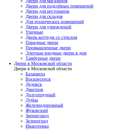
Двери для магазинов
Двери для подсобных помещений
Двери для ресторанов
Двери для складов
Для технических помещений
Двери для учреждений
Уличные
Дверь коттедж со стеклом
Парадные двери
Промышленные двери
Элитные входные двери в дом
Тамбурные двери
Двери в Московской области
Двери в Московской области
Балашиха
Воскресенск
Дедовск
Дмитров
Долгопрудный
Дубна
Железнодорожный
Жуковский
Звенигород
Зеленоград
Ивантеевка