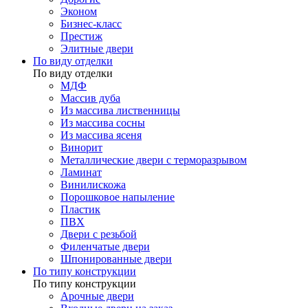
Эконом
Бизнес-класс
Престиж
Элитные двери
По виду отделки
По виду отделки
МДФ
Массив дуба
Из массива лиственницы
Из массива сосны
Из массива ясеня
Винорит
Металлические двери с терморазрывом
Ламинат
Винилискожа
Порошковое напыление
Пластик
ПВХ
Двери с резьбой
Филенчатые двери
Шпонированные двери
По типу конструкции
По типу конструкции
Арочные двери