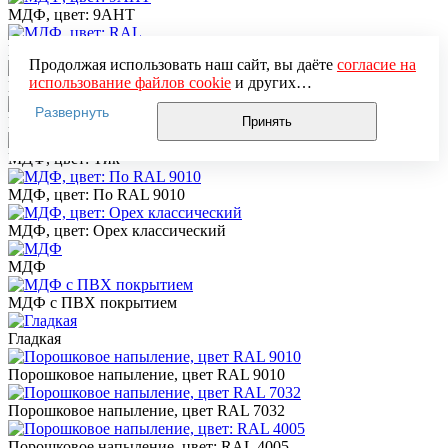
МДФ, цвет: 9АНТ
МДФ, цвет: RAL
Продолжая использовать наш сайт, вы даёте
согласие на
использование файлов cookie
и других
МДФ-белый
пользовательских данных (включая IP-адрес, сведения о
Развернуть
местоположении, устройстве, действиях на сайте и т. п.)
МДФ, цвет: Махонь
Принять
для функционирования сайта, проведения
статистических исследований, ретаргетинга и
МДФ, цвет: Тик
использования систем аналитики (например,
Яндекс.Метрика), в соответствии с нашей
Политикой
МДФ, цвет: По RAL 9010
обработки персональных данных.
Если вы не хотите, чтобы ваши данные обрабатывались,
МДФ, цвет: Орех классический
настройте ограничения в браузере или покиньте сайт.
МДФ
МДФ с ПВХ покрытием
Гладкая
Порошковое напыление, цвет RAL 9010
Порошковое напыление, цвет RAL 7032
Порошковое напыление, цвет: RAL 4005