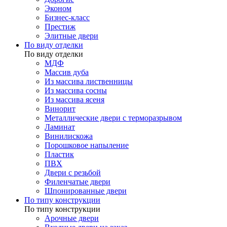
Эконом
Бизнес-класс
Престиж
Элитные двери
По виду отделки
По виду отделки
МДФ
Массив дуба
Из массива лиственницы
Из массива сосны
Из массива ясеня
Винорит
Металлические двери с терморазрывом
Ламинат
Винилискожа
Порошковое напыление
Пластик
ПВХ
Двери с резьбой
Филенчатые двери
Шпонированные двери
По типу конструкции
По типу конструкции
Арочные двери