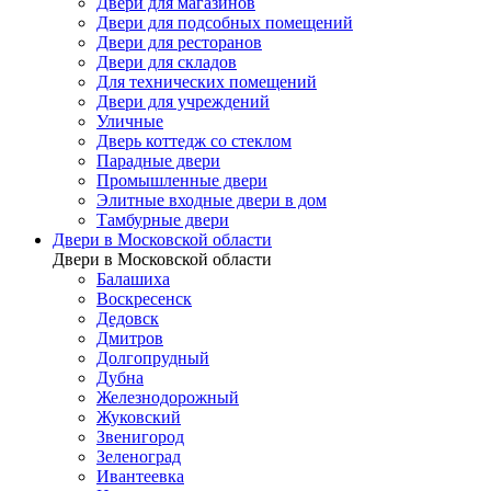
Двери для магазинов
Двери для подсобных помещений
Двери для ресторанов
Двери для складов
Для технических помещений
Двери для учреждений
Уличные
Дверь коттедж со стеклом
Парадные двери
Промышленные двери
Элитные входные двери в дом
Тамбурные двери
Двери в Московской области
Двери в Московской области
Балашиха
Воскресенск
Дедовск
Дмитров
Долгопрудный
Дубна
Железнодорожный
Жуковский
Звенигород
Зеленоград
Ивантеевка