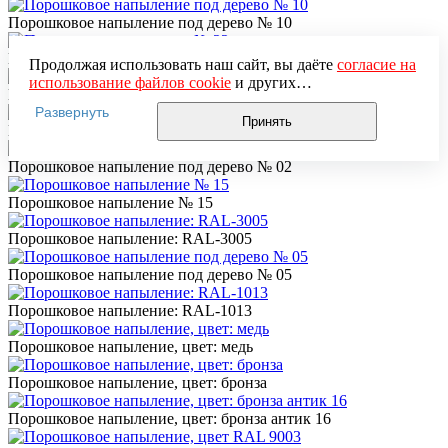
Порошковое напыление под дерево № 10
Порошковое напыление № 22
Продолжая использовать наш сайт, вы даёте
согласие на
использование файлов cookie
и других
Порошковое напыление под дерево № 04
пользовательских данных (включая IP-адрес, сведения о
Развернуть
местоположении, устройстве, действиях на сайте и т. п.)
Принять
Порошковое напыление № 18
для функционирования сайта, проведения
статистических исследований, ретаргетинга и
Порошковое напыление под дерево № 02
использования систем аналитики (например,
Яндекс.Метрика), в соответствии с нашей
Политикой
Порошковое напыление № 15
обработки персональных данных.
Если вы не хотите, чтобы ваши данные обрабатывались,
Порошковое напыление: RAL-3005
настройте ограничения в браузере или покиньте сайт.
Порошковое напыление под дерево № 05
Порошковое напыление: RAL-1013
Порошковое напыление, цвет: медь
Порошковое напыление, цвет: бронза
Порошковое напыление, цвет: бронза антик 16