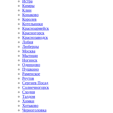
Истра
Кимры
Клин
Конаково
Королев
Котельники
Красноармейск
Красногорск
Краснозаводск
Лобня
Люберцы
Москва
Мытищи
Ногинск
Одинцово
Пушкино
Раменское
Реутов
Сергиев Посад
Солнечногорск
Сходня
Талдом
Химки
Хотьково
Черноголовка