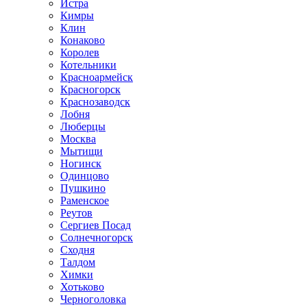
Истра
Кимры
Клин
Конаково
Королев
Котельники
Красноармейск
Красногорск
Краснозаводск
Лобня
Люберцы
Москва
Мытищи
Ногинск
Одинцово
Пушкино
Раменское
Реутов
Сергиев Посад
Солнечногорск
Сходня
Талдом
Химки
Хотьково
Черноголовка