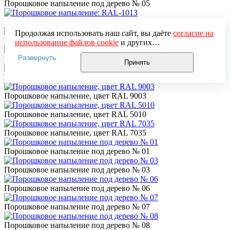
Порошковое напыление под дерево № 05
Порошковое напыление: RAL-1013
Продолжая использовать наш сайт, вы даёте
согласие на
Порошковое напыление, цвет: медь
использование файлов cookie
и других
пользовательских данных (включая IP-адрес, сведения о
Развернуть
Порошковое напыление, цвет: бронза
местоположении, устройстве, действиях на сайте и т. п.)
Принять
для функционирования сайта, проведения
Порошковое напыление, цвет: бронза антик 16
статистических исследований, ретаргетинга и
использования систем аналитики (например,
Порошковое напыление, цвет RAL 9003
Яндекс.Метрика), в соответствии с нашей
Политикой
обработки персональных данных.
Порошковое напыление, цвет RAL 5010
Если вы не хотите, чтобы ваши данные обрабатывались,
настройте ограничения в браузере или покиньте сайт.
Порошковое напыление, цвет RAL 7035
Порошковое напыление под дерево № 01
Порошковое напыление под дерево № 03
Порошковое напыление под дерево № 06
Порошковое напыление под дерево № 07
Порошковое напыление под дерево № 08