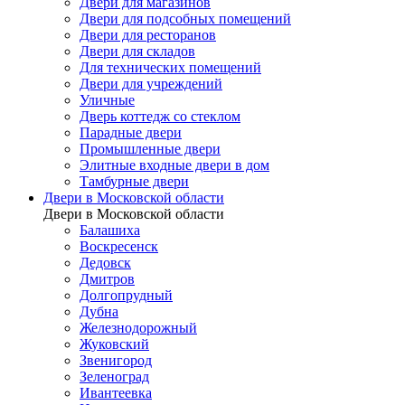
Двери для магазинов
Двери для подсобных помещений
Двери для ресторанов
Двери для складов
Для технических помещений
Двери для учреждений
Уличные
Дверь коттедж со стеклом
Парадные двери
Промышленные двери
Элитные входные двери в дом
Тамбурные двери
Двери в Московской области
Двери в Московской области
Балашиха
Воскресенск
Дедовск
Дмитров
Долгопрудный
Дубна
Железнодорожный
Жуковский
Звенигород
Зеленоград
Ивантеевка