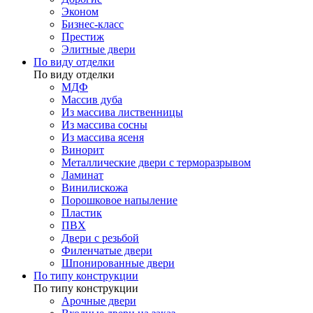
Эконом
Бизнес-класс
Престиж
Элитные двери
По виду отделки
По виду отделки
МДФ
Массив дуба
Из массива лиственницы
Из массива сосны
Из массива ясеня
Винорит
Металлические двери с терморазрывом
Ламинат
Винилискожа
Порошковое напыление
Пластик
ПВХ
Двери с резьбой
Филенчатые двери
Шпонированные двери
По типу конструкции
По типу конструкции
Арочные двери