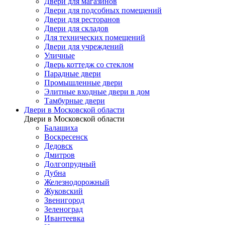
Двери для магазинов
Двери для подсобных помещений
Двери для ресторанов
Двери для складов
Для технических помещений
Двери для учреждений
Уличные
Дверь коттедж со стеклом
Парадные двери
Промышленные двери
Элитные входные двери в дом
Тамбурные двери
Двери в Московской области
Двери в Московской области
Балашиха
Воскресенск
Дедовск
Дмитров
Долгопрудный
Дубна
Железнодорожный
Жуковский
Звенигород
Зеленоград
Ивантеевка