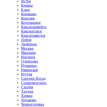
Истра
Кимры
Клин
Конаково
Королев
Котельники
Красноармейск
Красногорск
Краснозаводск
Лобня
Люберцы
Москва
Мытищи
Ногинск
Одинцово
Пушкино
Раменское
Реутов
Сергиев Посад
Солнечногорск
Сходня
Талдом
Химки
Хотьково
Черноголовка