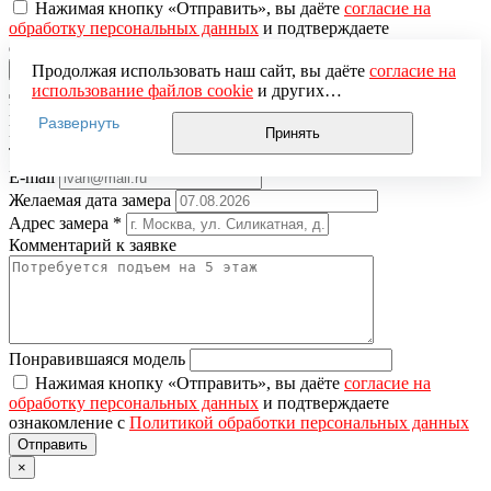
Нажимая кнопку «Отправить», вы даёте
согласие на
обработку персональных данных
и подтверждаете
ознакомление с
Политикой обработки персональных данных
Продолжая использовать наш сайт, вы даёте
согласие на
использование файлов cookie
и других
Вызов замерщика
пользовательских данных (включая IP-адрес, сведения о
Развернуть
местоположении, устройстве, действиях на сайте и т. п.)
Имя
*
Принять
для функционирования сайта, проведения
Телефон
*
статистических исследований, ретаргетинга и
E-mail
использования систем аналитики (например,
Желаемая дата замера
Яндекс.Метрика), в соответствии с нашей
Политикой
Адрес замера
*
обработки персональных данных.
Комментарий к заявке
Если вы не хотите, чтобы ваши данные обрабатывались,
настройте ограничения в браузере или покиньте сайт.
Понравившаяся модель
Нажимая кнопку «Отправить», вы даёте
согласие на
обработку персональных данных
и подтверждаете
ознакомление с
Политикой обработки персональных данных
×