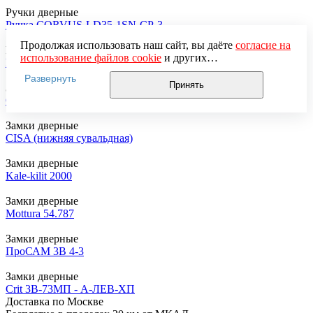
Ручки дверные
Ручка CORVUS-LD35-1SN-CP-3
Продолжая использовать наш сайт, вы даёте
согласие на
Ручки дверные
использование файлов cookie
и других
Ручка CORVUS-LD35-1SG-CP-1
пользовательских данных (включая IP-адрес, сведения о
Развернуть
местоположении, устройстве, действиях на сайте и т. п.)
Принять
Замки дверные
для функционирования сайта, проведения
CISA 11610
статистических исследований, ретаргетинга и
использования систем аналитики (например,
Замки дверные
Яндекс.Метрика), в соответствии с нашей
Политикой
CISA (нижняя сувальдная)
обработки персональных данных.
Если вы не хотите, чтобы ваши данные обрабатывались,
Замки дверные
настройте ограничения в браузере или покиньте сайт.
Kale-kilit 2000
Замки дверные
Mottura 54.787
Замки дверные
ПроСАМ 3В 4-3
Замки дверные
Crit 3В-73МП - А-ЛЕВ-ХП
Доставка по Москве