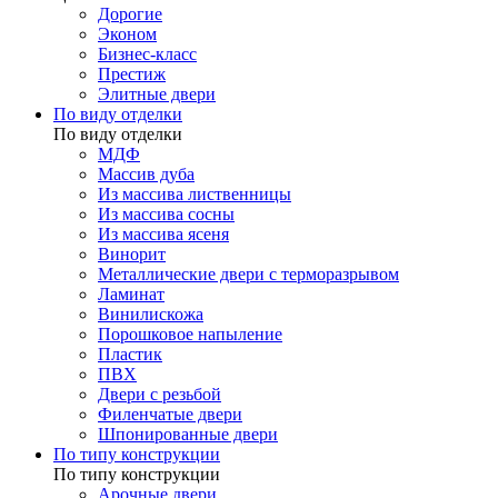
Дорогие
Эконом
Бизнес-класс
Престиж
Элитные двери
По виду отделки
По виду отделки
МДФ
Массив дуба
Из массива лиственницы
Из массива сосны
Из массива ясеня
Винорит
Металлические двери с терморазрывом
Ламинат
Винилискожа
Порошковое напыление
Пластик
ПВХ
Двери с резьбой
Филенчатые двери
Шпонированные двери
По типу конструкции
По типу конструкции
Арочные двери