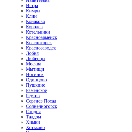
Ивантеевка
Истра
Кимры
Клин
Конаково
Королев
Котельники
Красноармейск
Красногорск
Краснозаводск
Лобня
Люберцы
Москва
Мытищи
Ногинск
Одинцово
Пушкино
Раменское
Реутов
Сергиев Посад
Солнечногорск
Сходня
Талдом
Химки
Хотьково