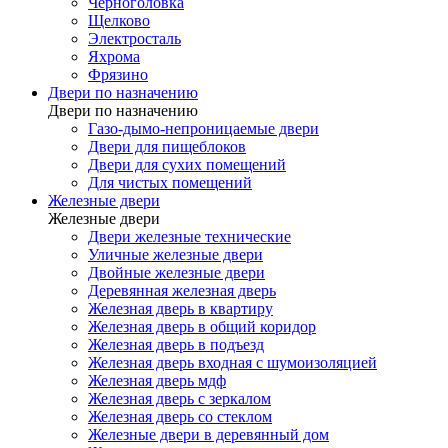
Черноголовка
Щелково
Электросталь
Яхрома
Фрязино
Двери по назначению
Двери по назначению
Газо-дымо-непроницаемые двери
Двери для пищеблоков
Двери для сухих помещений
Для чистых помещений
Железные двери
Железные двери
Двери железные технические
Уличные железные двери
Двойные железные двери
Деревянная железная дверь
Железная дверь в квартиру
Железная дверь в общий коридор
Железная дверь в подъезд
Железная дверь входная с шумоизоляцией
Железная дверь мдф
Железная дверь с зеркалом
Железная дверь со стеклом
Железные двери в деревянный дом