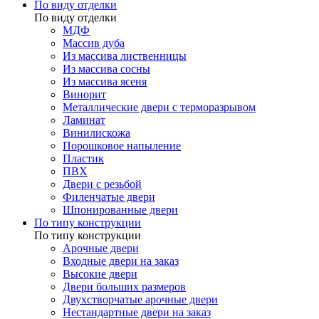
По виду отделки
По виду отделки
МДФ
Массив дуба
Из массива лиственницы
Из массива сосны
Из массива ясеня
Винорит
Металлические двери с терморазрывом
Ламинат
Винилискожа
Порошковое напыление
Пластик
ПВХ
Двери с резьбой
Филенчатые двери
Шпонированные двери
По типу конструкции
По типу конструкции
Арочные двери
Входные двери на заказ
Высокие двери
Двери больших размеров
Двухстворчатые арочные двери
Нестандартные двери на заказ