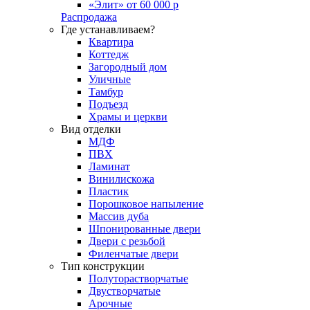
«Элит» от 60 000 р
Распродажа
Где устанавливаем?
Квартира
Коттедж
Загородный дом
Уличные
Тамбур
Подъезд
Храмы и церкви
Вид отделки
МДФ
ПВХ
Ламинат
Винилискожа
Пластик
Порошковое напыление
Массив дуба
Шпонированные двери
Двери с резьбой
Филенчатые двери
Тип конструкции
Полуторастворчатые
Двустворчатые
Арочные