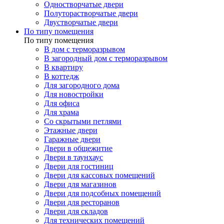
Одностворчатые двери
Полуторастворчатые двери
Двустворчатые двери
По типу помещения
По типу помещения
В дом с терморазрывом
В загородный дом с терморазрывом
В квартиру
В коттедж
Для загородного дома
Для новостройки
Для офиса
Для храма
Со скрытыми петлями
Этажные двери
Гаражные двери
Двери в общежитие
Двери в таунхаус
Двери для гостиниц
Двери для кассовых помещений
Двери для магазинов
Двери для подсобных помещений
Двери для ресторанов
Двери для складов
Для технических помещений