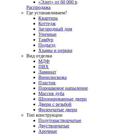
«Элит» от 60 000 р
Распродажа
Где устанавливаем?
Квартира
Коттедж
Загородный дом
Уличные
Тамбур
Подъезд
Храмы и церкви
Вид отделки
МДФ
ПВХ
Ламинат
Винилискожа
Пластик
Порошковое напыление
Массив дуба
Шпонированные двери
Двери с резьбой
Филенчатые двери
Тип конструкции
Полуторастворчатые
Двустворчатые
Арочные