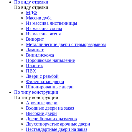
По виду отделки
По виду отделки
МДФ
Массив дуба
Из массива лиственницы
Из массива сосны
Из массива ясеня
Винорит
Металлические двери с терморазрывом
Ламинат
Винилискожа
Порошковое напыление
Пластик
ПВХ
Двери с резьбой
Филенчатые двери
Шпонированные двери
По типу конструкции
По типу конструкции
Арочные двери
Входные двери на заказ
Высокие двери
Двери больших размеров
Двухстворчатые арочные двери
Нестандартные двери на заказ