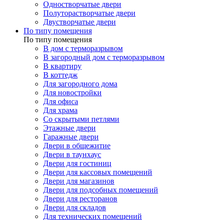
Одностворчатые двери
Полуторастворчатые двери
Двустворчатые двери
По типу помещения
По типу помещения
В дом с терморазрывом
В загородный дом с терморазрывом
В квартиру
В коттедж
Для загородного дома
Для новостройки
Для офиса
Для храма
Со скрытыми петлями
Этажные двери
Гаражные двери
Двери в общежитие
Двери в таунхаус
Двери для гостиниц
Двери для кассовых помещений
Двери для магазинов
Двери для подсобных помещений
Двери для ресторанов
Двери для складов
Для технических помещений