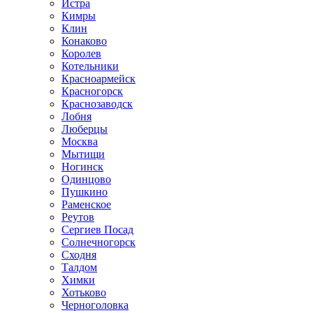
Истра
Кимры
Клин
Конаково
Королев
Котельники
Красноармейск
Красногорск
Краснозаводск
Лобня
Люберцы
Москва
Мытищи
Ногинск
Одинцово
Пушкино
Раменское
Реутов
Сергиев Посад
Солнечногорск
Сходня
Талдом
Химки
Хотьково
Черноголовка