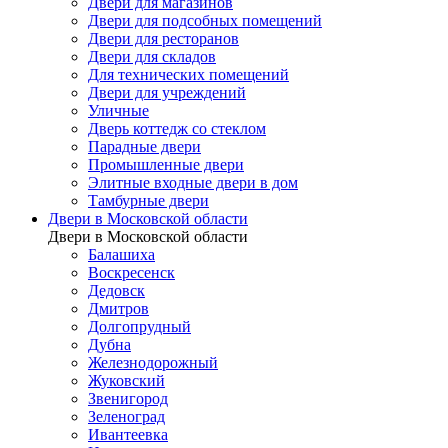
Двери для магазинов
Двери для подсобных помещений
Двери для ресторанов
Двери для складов
Для технических помещений
Двери для учреждений
Уличные
Дверь коттедж со стеклом
Парадные двери
Промышленные двери
Элитные входные двери в дом
Тамбурные двери
Двери в Московской области
Двери в Московской области
Балашиха
Воскресенск
Дедовск
Дмитров
Долгопрудный
Дубна
Железнодорожный
Жуковский
Звенигород
Зеленоград
Ивантеевка