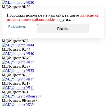
МДФ, цвет: 9К30
МДФ, цвет: 9К17
Продолжая использовать наш сайт, вы даёте
согласие на
использование файлов cookie
и других
МДФ, цвет: 9К10
пользовательских данных (включая IP-адрес, сведения о
Развернуть
местоположении, устройстве, действиях на сайте и т. п.)
Принять
МДФ, цвет: 9ДВ37
для функционирования сайта, проведения
статистических исследований, ретаргетинга и
МДФ, цвет: 9ДБ
использования систем аналитики (например,
Яндекс.Метрика), в соответствии с нашей
Политикой
МДФ, цвет: 9Д44
обработки персональных данных.
Если вы не хотите, чтобы ваши данные обрабатывались,
МДФ, цвет: 9Д40
настройте ограничения в браузере или покиньте сайт.
МДФ, цвет: 9Д37
МДФ, цвет: 9Д33
МДФ, цвет: 9Д17
МДФ, цвет: 9Д11
МДФ, цвет: 9Венге37