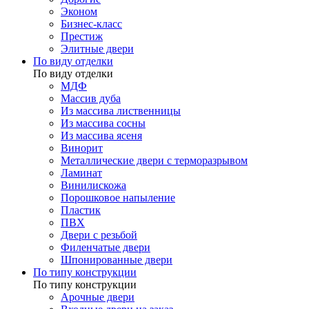
Эконом
Бизнес-класс
Престиж
Элитные двери
По виду отделки
По виду отделки
МДФ
Массив дуба
Из массива лиственницы
Из массива сосны
Из массива ясеня
Винорит
Металлические двери с терморазрывом
Ламинат
Винилискожа
Порошковое напыление
Пластик
ПВХ
Двери с резьбой
Филенчатые двери
Шпонированные двери
По типу конструкции
По типу конструкции
Арочные двери