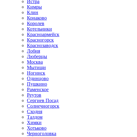
Истра
Кимры
Клин
Конаково
Королев
Котельники
Красноармейск
Красногорск
Краснозаводск
Лобня
Люберцы
Москва
Мытищи
Ногинск
Одинцово
Пушкино
Раменское
Реутов
Сергиев Посад
Солнечногорск
Сходня
Талдом
Химки
Хотьково
Черноголовка