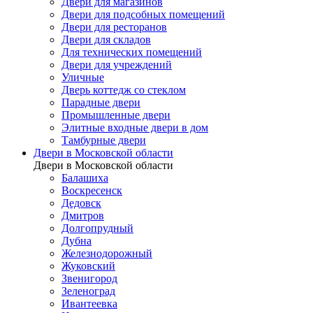
Двери для магазинов
Двери для подсобных помещений
Двери для ресторанов
Двери для складов
Для технических помещений
Двери для учреждений
Уличные
Дверь коттедж со стеклом
Парадные двери
Промышленные двери
Элитные входные двери в дом
Тамбурные двери
Двери в Московской области
Двери в Московской области
Балашиха
Воскресенск
Дедовск
Дмитров
Долгопрудный
Дубна
Железнодорожный
Жуковский
Звенигород
Зеленоград
Ивантеевка