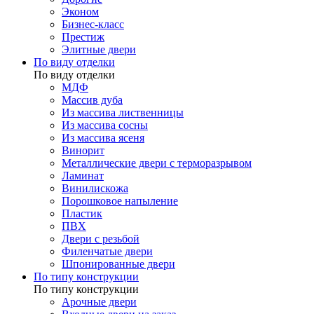
Эконом
Бизнес-класс
Престиж
Элитные двери
По виду отделки
По виду отделки
МДФ
Массив дуба
Из массива лиственницы
Из массива сосны
Из массива ясеня
Винорит
Металлические двери с терморазрывом
Ламинат
Винилискожа
Порошковое напыление
Пластик
ПВХ
Двери с резьбой
Филенчатые двери
Шпонированные двери
По типу конструкции
По типу конструкции
Арочные двери