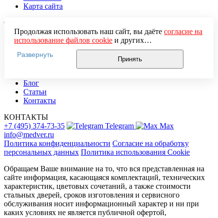
Карта сайта
О КОМПАНИИ
Продолжая использовать наш сайт, вы даёте
согласие на
О нас
использование файлов cookie
и других
Реквизиты
пользовательских данных (включая IP-адрес, сведения о
Развернуть
Вакансии
местоположении, устройстве, действиях на сайте и т. п.)
Принять
Портфолио
для функционирования сайта, проведения
Отзывы
статистических исследований, ретаргетинга и
Блог
использования систем аналитики (например,
Статьи
Яндекс.Метрика), в соответствии с нашей
Политикой
Контакты
обработки персональных данных.
Если вы не хотите, чтобы ваши данные обрабатывались,
КОНТАКТЫ
настройте ограничения в браузере или покиньте сайт.
+7 (495) 374-73-35
Telegram
Max
info@medver.ru
Политика конфиденциальности
Согласие на обработку
персональных данных
Политика использования Cookie
Обращаем Ваше внимание на то, что вся представленная на
сайте информация, касающаяся комплектаций, технических
характеристик, цветовых сочетаний, а также стоимости
стальных дверей, сроков изготовления и сервисного
обслуживания носит информационный характер и ни при
каких условиях не является публичной офертой,