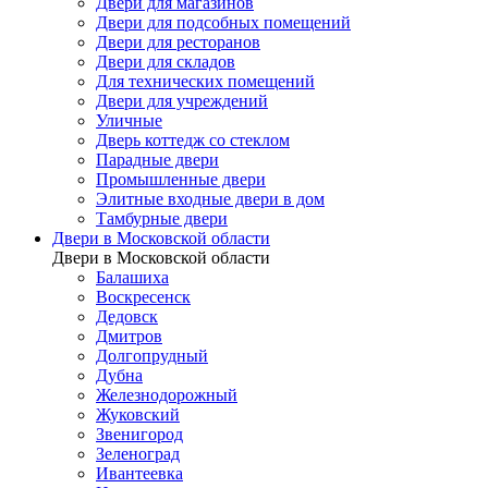
Двери для магазинов
Двери для подсобных помещений
Двери для ресторанов
Двери для складов
Для технических помещений
Двери для учреждений
Уличные
Дверь коттедж со стеклом
Парадные двери
Промышленные двери
Элитные входные двери в дом
Тамбурные двери
Двери в Московской области
Двери в Московской области
Балашиха
Воскресенск
Дедовск
Дмитров
Долгопрудный
Дубна
Железнодорожный
Жуковский
Звенигород
Зеленоград
Ивантеевка