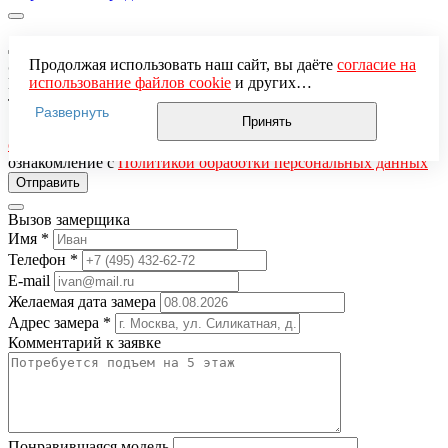
Заказ обратного звонка
Продолжая использовать наш сайт, вы даёте
согласие на
использование файлов cookie
и других
Имя
*
пользовательских данных (включая IP-адрес, сведения о
Телефон
*
Развернуть
местоположении, устройстве, действиях на сайте и т. п.)
Принять
Нажимая кнопку «Отправить», вы даёте
согласие на
для функционирования сайта, проведения
обработку персональных данных
и подтверждаете
статистических исследований, ретаргетинга и
ознакомление с
Политикой обработки персональных данных
использования систем аналитики (например,
Яндекс.Метрика), в соответствии с нашей
Политикой
обработки персональных данных.
Вызов замерщика
Если вы не хотите, чтобы ваши данные обрабатывались,
Имя
*
настройте ограничения в браузере или покиньте сайт.
Телефон
*
E-mail
Желаемая дата замера
Адрес замера
*
Комментарий к заявке
Понравившаяся модель