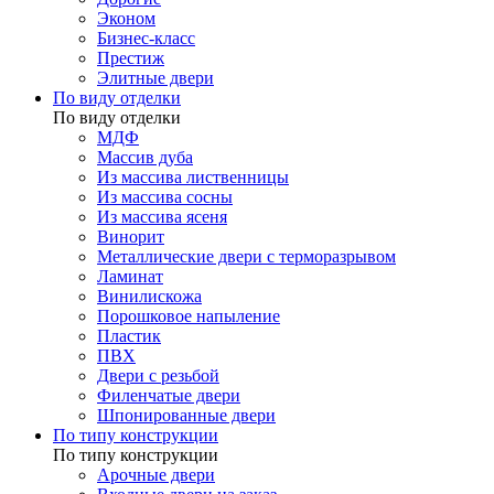
Эконом
Бизнес-класс
Престиж
Элитные двери
По виду отделки
По виду отделки
МДФ
Массив дуба
Из массива лиственницы
Из массива сосны
Из массива ясеня
Винорит
Металлические двери с терморазрывом
Ламинат
Винилискожа
Порошковое напыление
Пластик
ПВХ
Двери с резьбой
Филенчатые двери
Шпонированные двери
По типу конструкции
По типу конструкции
Арочные двери