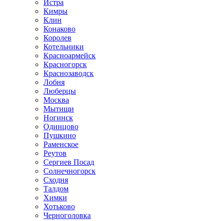
Истра
Кимры
Клин
Конаково
Королев
Котельники
Красноармейск
Красногорск
Краснозаводск
Лобня
Люберцы
Москва
Мытищи
Ногинск
Одинцово
Пушкино
Раменское
Реутов
Сергиев Посад
Солнечногорск
Сходня
Талдом
Химки
Хотьково
Черноголовка