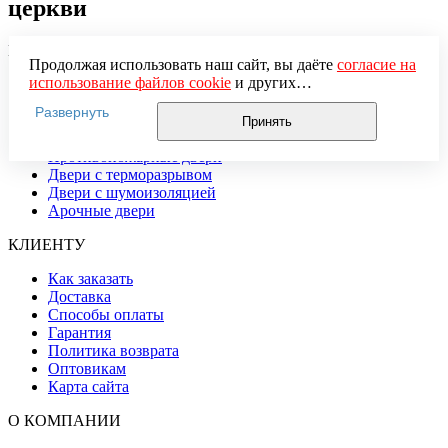
церкви
КАТАЛОГ
Продолжая использовать наш сайт, вы даёте
согласие на
использование файлов cookie
и других
Распродажа
пользовательских данных (включая IP-адрес, сведения о
Двери в квартиру
Развернуть
местоположении, устройстве, действиях на сайте и т. п.)
Двери в частный дом
Принять
для функционирования сайта, проведения
Тамбурные двери
статистических исследований, ретаргетинга и
Противопожарные двери
использования систем аналитики (например,
Двери с терморазрывом
Яндекс.Метрика), в соответствии с нашей
Политикой
Двери с шумоизоляцией
обработки персональных данных.
Арочные двери
Если вы не хотите, чтобы ваши данные обрабатывались,
настройте ограничения в браузере или покиньте сайт.
КЛИЕНТУ
Как заказать
Доставка
Способы оплаты
Гарантия
Политика возврата
Оптовикам
Карта сайта
О КОМПАНИИ