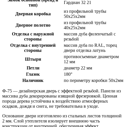
Гардиан 32 21
тип)
из профильной трубы
Дверная коробка
50х25х2мм
из профильной трубы
Дверное полотно
40х25х2мм
Отделка с наружной
массив дуба филенчатый с
стороны
резьбой
Отделка с внутренней
массив дуба по RAL, торец
стороны
двери отделка латунь
противосъемные диаметром
Штыри
12 мм
Петли
диаметр 22 мм
Глазок
180°
Наличник
по периметру коробки 50х2мм
Ф-75 — дизайнерская дверь с эффектной резьбой. Панели из
массива дуба декорированы изящной фрезеровкой. Ценная
порода дерева устойчива к воздействию атмосферных
осадков, дождя и снега, не требовательна в уходе.
Основание двери изготовлено из стальных листов толщиной
2 мм. Слой утеплителя изолирует внешнюю часть
конструкции от внутренней, обеспечивая эффект