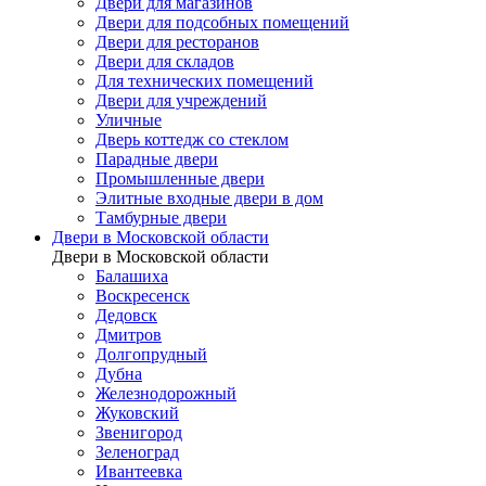
Двери для магазинов
Двери для подсобных помещений
Двери для ресторанов
Двери для складов
Для технических помещений
Двери для учреждений
Уличные
Дверь коттедж со стеклом
Парадные двери
Промышленные двери
Элитные входные двери в дом
Тамбурные двери
Двери в Московской области
Двери в Московской области
Балашиха
Воскресенск
Дедовск
Дмитров
Долгопрудный
Дубна
Железнодорожный
Жуковский
Звенигород
Зеленоград
Ивантеевка