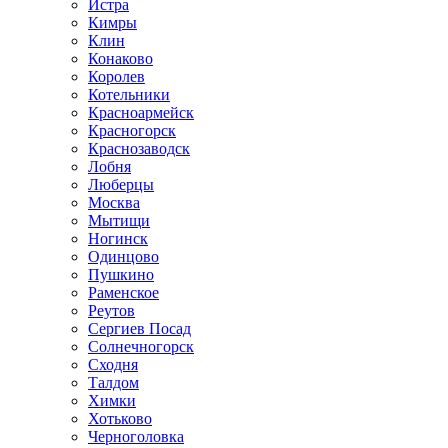
Истра
Кимры
Клин
Конаково
Королев
Котельники
Красноармейск
Красногорск
Краснозаводск
Лобня
Люберцы
Москва
Мытищи
Ногинск
Одинцово
Пушкино
Раменское
Реутов
Сергиев Посад
Солнечногорск
Сходня
Талдом
Химки
Хотьково
Черноголовка