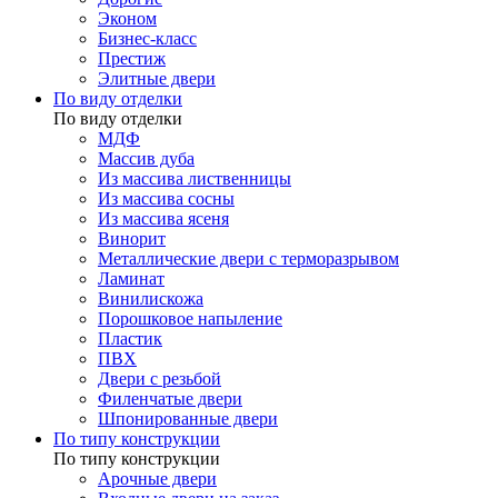
Эконом
Бизнес-класс
Престиж
Элитные двери
По виду отделки
По виду отделки
МДФ
Массив дуба
Из массива лиственницы
Из массива сосны
Из массива ясеня
Винорит
Металлические двери с терморазрывом
Ламинат
Винилискожа
Порошковое напыление
Пластик
ПВХ
Двери с резьбой
Филенчатые двери
Шпонированные двери
По типу конструкции
По типу конструкции
Арочные двери