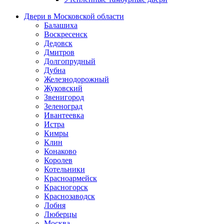
Двери в Московской области
Балашиха
Воскресенск
Дедовск
Дмитров
Долгопрудный
Дубна
Железнодорожный
Жуковский
Звенигород
Зеленоград
Ивантеевка
Истра
Кимры
Клин
Конаково
Королев
Котельники
Красноармейск
Красногорск
Краснозаводск
Лобня
Люберцы
Москва