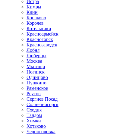
Истра
Кимры
Клин
Конаково
Королев
Котельники
Красноармейск
Красногорск
Краснозаводск
Лобня
Люберцы
Москва
Мытищи
Ногинск
Одинцово
Пушкино
Раменское
Реутов
Сергиев Посад
Солнечногорск
Сходня
Талдом
Химки
Хотьково
Черноголовка