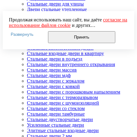
Стальные двери для улицы
Двери стальные утепленные
Дверь стальная двупольная
Продолжая использовать наш сайт, вы даёте
согласие на
Наружные стальные двери
использование файлов cookie
и других
Недорогие стальные двери
пользовательских данных (включая IP-адрес, сведения о
Распродажа стальных дверей
Развернуть
местоположении, устройстве, действиях на сайте и т. п.)
Стальная дверь в дом
Принять
для функционирования сайта, проведения
Стальная дверь на дачу
статистических исследований, ретаргетинга и
Стальные взломостойкие двери
использования систем аналитики (например,
Стальные входные двери в квартиру
Яндекс.Метрика), в соответствии с нашей
Политикой
Стальные двери в подъезд
обработки персональных данных.
Стальные двери внутреннего открывания
Если вы не хотите, чтобы ваши данные обрабатывались,
Стальные двери массив
настройте ограничения в браузере или покиньте сайт.
Стальные двери мдф
Стальные двери с зеркалом
Стальные двери с ковкой
Стальные двери с порошковым напылением
Стальные двери с терморазрывом
Стальные двери с шумоизоляцией
Стальные двери со стеклом
Стальные двери тамбурные
Стальные двустворчатые двери
Усиленные стальные двери
Элитные стальные входные двери
Стальные двери 2 мм