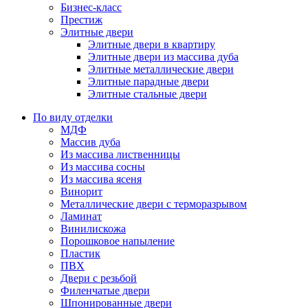
Бизнес-класс
Престиж
Элитные двери
Элитные двери в квартиру
Элитные двери из массива дуба
Элитные металлические двери
Элитные парадные двери
Элитные стальные двери
По виду отделки
МДФ
Массив дуба
Из массива лиственницы
Из массива сосны
Из массива ясеня
Винорит
Металлические двери с терморазрывом
Ламинат
Винилискожа
Порошковое напыление
Пластик
ПВХ
Двери с резьбой
Филенчатые двери
Шпонированные двери