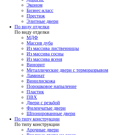
Эконом
Бизнес-класс
Престиж
Элитные двери
По виду отделки
По виду отделки
МДФ
Массив дуба
Из массива лиственницы
Из массива сосны
Из массива ясеня
Винорит
Металлические двери с терморазрывом
Ламинат
Винилискожа
Порошковое напыление
Пластик
ПВХ
Двери с резьбой
Филенчатые двери
Шпонированные двери
По типу конструкции
По типу конструкции
Арочные двери