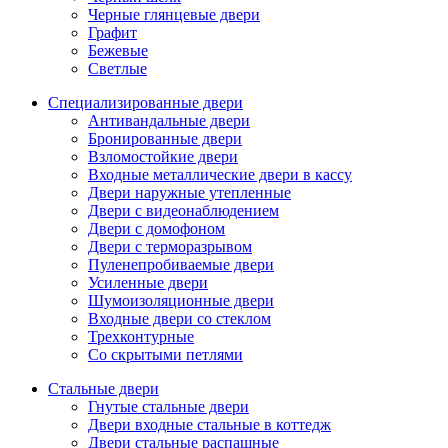
Черные глянцевые двери
Графит
Бежевые
Светлые
Специализированные двери
Антивандальные двери
Бронированные двери
Взломостойкие двери
Входные металлические двери в кассу
Двери наружные утепленные
Двери с видеонаблюдением
Двери с домофоном
Двери с терморазрывом
Пуленепробиваемые двери
Усиленные двери
Шумоизоляционные двери
Входные двери со стеклом
Трехконтурные
Со скрытыми петлями
Стальные двери
Гнутые стальные двери
Двери входные стальные в коттедж
Двери стальные распашные