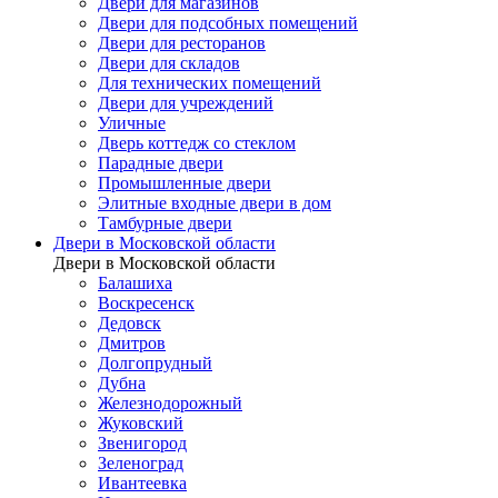
Двери для магазинов
Двери для подсобных помещений
Двери для ресторанов
Двери для складов
Для технических помещений
Двери для учреждений
Уличные
Дверь коттедж со стеклом
Парадные двери
Промышленные двери
Элитные входные двери в дом
Тамбурные двери
Двери в Московской области
Двери в Московской области
Балашиха
Воскресенск
Дедовск
Дмитров
Долгопрудный
Дубна
Железнодорожный
Жуковский
Звенигород
Зеленоград
Ивантеевка