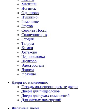
Мытищи
Ногинск
Одинцово
Пушкино
Раменское
Реутов
Сергиев Посад
Солнечногорск
Сходня
Талдом
Химки
Хотьково
Черноголовка
Щелково
Электросталь
Яхрома
Фрязино
Двери по назначению
Газо-дымо-непроницаемые двери
Двери для пищеблоков
Двери для сухих помещений
Для чистых помещений
Железные двери