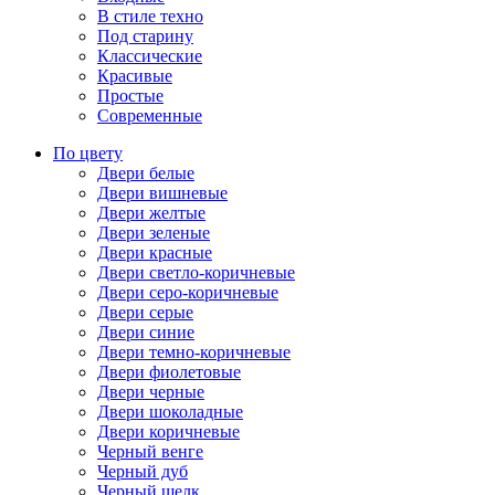
В стиле техно
Под старину
Классические
Красивые
Простые
Современные
По цвету
Двери белые
Двери вишневые
Двери желтые
Двери зеленые
Двери красные
Двери светло-коричневые
Двери серо-коричневые
Двери серые
Двери синие
Двери темно-коричневые
Двери фиолетовые
Двери черные
Двери шоколадные
Двери коричневые
Черный венге
Черный дуб
Черный шелк