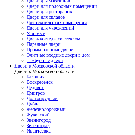
Двери для магазинов
Двери для подсобных помещений
Двери для ресторанов
Двери для складов
Для технических помещений
Двери для учреждений
Уличные
Дверь коттедж со стеклом
Парадные двери
Промышленные двери
Элитные входные двери в дом
Тамбурные двери
Двери в Московской области
Двери в Московской области
Балашиха
Воскресенск
Дедовск
Дмитров
Долгопрудный
Дубна
Железнодорожный
Жуковский
Звенигород
Зеленоград
Ивантеевка