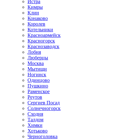
Истра
Кимры
Клин
Конаково
Королев
Котельники
Красноармейск
Красногорск
Краснозаводск
Лобня
Люберцы
Москва
Мытищи
Ногинск
Одинцово
Пушкино
Раменское
Реутов
Сергиев Посад
Солнечногорск
Сходня
Талдом
Химки
Хотьково
Черноголовка