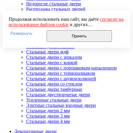
Недорогие стальные двери
Распродажа стальных дверей
Стальная дверь в дом
Продолжая использовать наш сайт, вы даёте
согласие на
Стальная дверь на дачу
использование файлов cookie
и других
Стальные взломостойкие двери
пользовательских данных (включая IP-адрес, сведения о
Стальные входные двери в квартиру
Развернуть
местоположении, устройстве, действиях на сайте и т. п.)
Стальные двери в подъезд
Принять
для функционирования сайта, проведения
Стальные двери внутреннего открывания
статистических исследований, ретаргетинга и
Стальные двери массив
использования систем аналитики (например,
Стальные двери мдф
Яндекс.Метрика), в соответствии с нашей
Политикой
Стальные двери с зеркалом
обработки персональных данных.
Стальные двери с ковкой
Если вы не хотите, чтобы ваши данные обрабатывались,
Стальные двери с порошковым напылением
настройте ограничения в браузере или покиньте сайт.
Стальные двери с терморазрывом
Стальные двери с шумоизоляцией
Стальные двери со стеклом
Стальные двери тамбурные
Стальные двустворчатые двери
Усиленные стальные двери
Элитные стальные входные двери
Стальные двери 2 мм
Стальные двери 3 мм
Стальные двери 4 мм
Декоративные двери