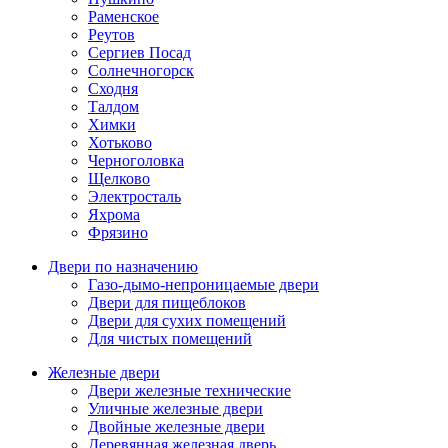
Раменское
Реутов
Сергиев Посад
Солнечногорск
Сходня
Талдом
Химки
Хотьково
Черноголовка
Щелково
Электросталь
Яхрома
Фрязино
Двери по назначению
Газо-дымо-непроницаемые двери
Двери для пищеблоков
Двери для сухих помещений
Для чистых помещений
Железные двери
Двери железные технические
Уличные железные двери
Двойные железные двери
Деревянная железная дверь