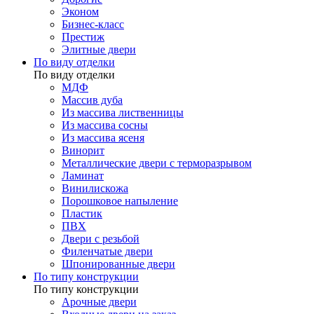
Эконом
Бизнес-класс
Престиж
Элитные двери
По виду отделки
По виду отделки
МДФ
Массив дуба
Из массива лиственницы
Из массива сосны
Из массива ясеня
Винорит
Металлические двери с терморазрывом
Ламинат
Винилискожа
Порошковое напыление
Пластик
ПВХ
Двери с резьбой
Филенчатые двери
Шпонированные двери
По типу конструкции
По типу конструкции
Арочные двери