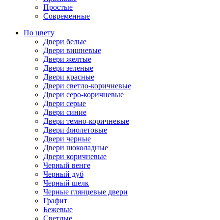
Простые
Современные
По цвету
Двери белые
Двери вишневые
Двери желтые
Двери зеленые
Двери красные
Двери светло-коричневые
Двери серо-коричневые
Двери серые
Двери синие
Двери темно-коричневые
Двери фиолетовые
Двери черные
Двери шоколадные
Двери коричневые
Черный венге
Черный дуб
Черный шелк
Черные глянцевые двери
Графит
Бежевые
Светлые