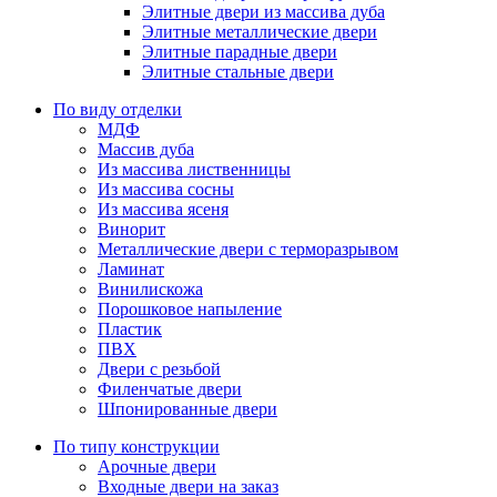
Элитные двери из массива дуба
Элитные металлические двери
Элитные парадные двери
Элитные стальные двери
По виду отделки
МДФ
Массив дуба
Из массива лиственницы
Из массива сосны
Из массива ясеня
Винорит
Металлические двери с терморазрывом
Ламинат
Винилискожа
Порошковое напыление
Пластик
ПВХ
Двери с резьбой
Филенчатые двери
Шпонированные двери
По типу конструкции
Арочные двери
Входные двери на заказ