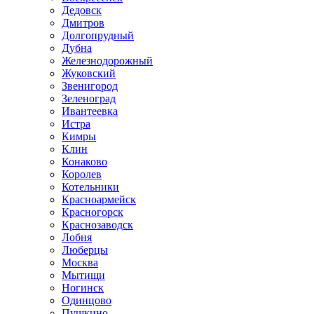
Дедовск
Дмитров
Долгопрудный
Дубна
Железнодорожный
Жуковский
Звенигород
Зеленоград
Ивантеевка
Истра
Кимры
Клин
Конаково
Королев
Котельники
Красноармейск
Красногорск
Краснозаводск
Лобня
Люберцы
Москва
Мытищи
Ногинск
Одинцово
Пушкино