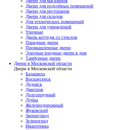
Двери для магазинов
Двери для подсобных помещений
Двери для ресторанов
Двери для складов
Для технических помещений
Двери для учреждений
Уличные
Дверь коттедж со стеклом
Парадные двери
Промышленные двери
Элитные входные двери в дом
Тамбурные двери
Двери в Московской области
Двери в Московской области
Балашиха
Воскресенск
Дедовск
Дмитров
Долгопрудный
Дубна
Железнодорожный
Жуковский
Звенигород
Зеленоград
Ивантеевка