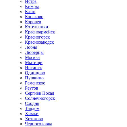
Истра
Кимры
Клин
Конаково
Королев
Котельники
Красноармейск
Красногорск
Краснозаводск
Лобня
Люберцы
Москва
Мытищи
Ногинск
Одинцово
Пушкино
Раменское
Реутов
Сергиев Посад
Солнечногорск
Сходня
Талдом
Химки
Хотьково
Черноголовка