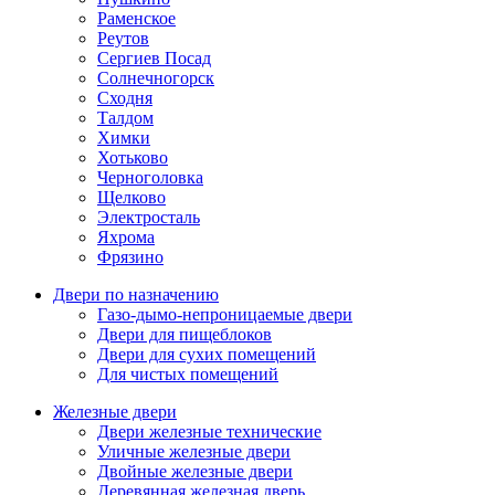
Раменское
Реутов
Сергиев Посад
Солнечногорск
Сходня
Талдом
Химки
Хотьково
Черноголовка
Щелково
Электросталь
Яхрома
Фрязино
Двери по назначению
Газо-дымо-непроницаемые двери
Двери для пищеблоков
Двери для сухих помещений
Для чистых помещений
Железные двери
Двери железные технические
Уличные железные двери
Двойные железные двери
Деревянная железная дверь