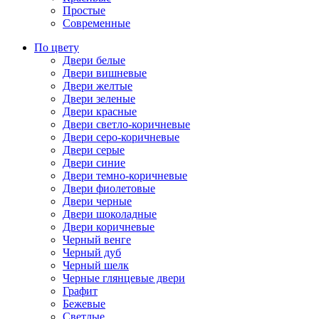
Простые
Современные
По цвету
Двери белые
Двери вишневые
Двери желтые
Двери зеленые
Двери красные
Двери светло-коричневые
Двери серо-коричневые
Двери серые
Двери синие
Двери темно-коричневые
Двери фиолетовые
Двери черные
Двери шоколадные
Двери коричневые
Черный венге
Черный дуб
Черный шелк
Черные глянцевые двери
Графит
Бежевые
Светлые