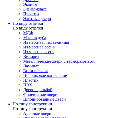
Эконом
Бизнес-класс
Престиж
Элитные двери
По виду отделки
По виду отделки
МДФ
Массив дуба
Из массива лиственницы
Из массива сосны
Из массива ясеня
Винорит
Металлические двери с терморазрывом
Ламинат
Винилискожа
Порошковое напыление
Пластик
ПВХ
Двери с резьбой
Филенчатые двери
Шпонированные двери
По типу конструкции
По типу конструкции
Арочные двери