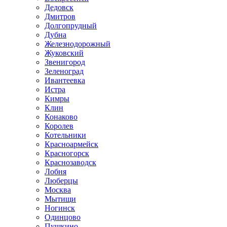
Дедовск
Дмитров
Долгопрудный
Дубна
Железнодорожный
Жуковский
Звенигород
Зеленоград
Ивантеевка
Истра
Кимры
Клин
Конаково
Королев
Котельники
Красноармейск
Красногорск
Краснозаводск
Лобня
Люберцы
Москва
Мытищи
Ногинск
Одинцово
Пушкино