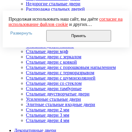
Недорогие стальные двери
Распродажа стальных дверей
Стальная дверь в дом
Продолжая использовать наш сайт, вы даёте
согласие на
Стальная дверь на дачу
использование файлов cookie
и других
Стальные взломостойкие двери
пользовательских данных (включая IP-адрес, сведения о
Стальные входные двери в квартиру
Развернуть
местоположении, устройстве, действиях на сайте и т. п.)
Стальные двери в подъезд
Принять
для функционирования сайта, проведения
Стальные двери внутреннего открывания
статистических исследований, ретаргетинга и
Стальные двери массив
использования систем аналитики (например,
Стальные двери мдф
Яндекс.Метрика), в соответствии с нашей
Политикой
Стальные двери с зеркалом
обработки персональных данных.
Стальные двери с ковкой
Если вы не хотите, чтобы ваши данные обрабатывались,
Стальные двери с порошковым напылением
настройте ограничения в браузере или покиньте сайт.
Стальные двери с терморазрывом
Стальные двери с шумоизоляцией
Стальные двери со стеклом
Стальные двери тамбурные
Стальные двустворчатые двери
Усиленные стальные двери
Элитные стальные входные двери
Стальные двери 2 мм
Стальные двери 3 мм
Стальные двери 4 мм
Декоративные двери