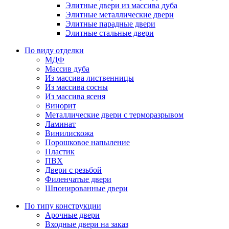
Элитные двери из массива дуба
Элитные металлические двери
Элитные парадные двери
Элитные стальные двери
По виду отделки
МДФ
Массив дуба
Из массива лиственницы
Из массива сосны
Из массива ясеня
Винорит
Металлические двери с терморазрывом
Ламинат
Винилискожа
Порошковое напыление
Пластик
ПВХ
Двери с резьбой
Филенчатые двери
Шпонированные двери
По типу конструкции
Арочные двери
Входные двери на заказ