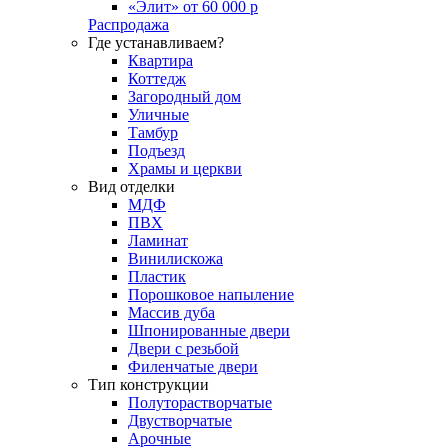
«Элит» от 60 000 р
Распродажа
Где устанавливаем?
Квартира
Коттедж
Загородный дом
Уличные
Тамбур
Подъезд
Храмы и церкви
Вид отделки
МДФ
ПВХ
Ламинат
Винилискожа
Пластик
Порошковое напыление
Массив дуба
Шпонированные двери
Двери с резьбой
Филенчатые двери
Тип конструкции
Полуторастворчатые
Двустворчатые
Арочные