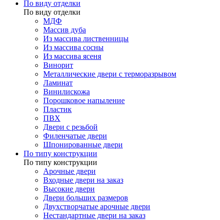
По виду отделки
По виду отделки
МДФ
Массив дуба
Из массива лиственницы
Из массива сосны
Из массива ясеня
Винорит
Металлические двери с терморазрывом
Ламинат
Винилискожа
Порошковое напыление
Пластик
ПВХ
Двери с резьбой
Филенчатые двери
Шпонированные двери
По типу конструкции
По типу конструкции
Арочные двери
Входные двери на заказ
Высокие двери
Двери больших размеров
Двухстворчатые арочные двери
Нестандартные двери на заказ