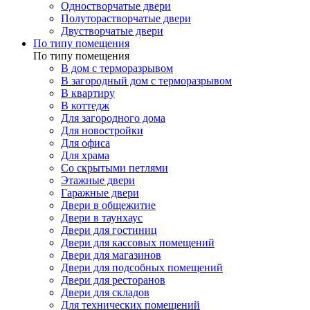
Одностворчатые двери
Полуторастворчатые двери
Двустворчатые двери
По типу помещения
По типу помещения
В дом с терморазрывом
В загородный дом с терморазрывом
В квартиру
В коттедж
Для загородного дома
Для новостройки
Для офиса
Для храма
Со скрытыми петлями
Этажные двери
Гаражные двери
Двери в общежитие
Двери в таунхаус
Двери для гостиниц
Двери для кассовых помещений
Двери для магазинов
Двери для подсобных помещений
Двери для ресторанов
Двери для складов
Для технических помещений