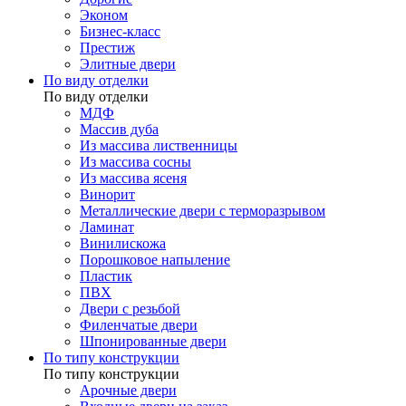
Эконом
Бизнес-класс
Престиж
Элитные двери
По виду отделки
По виду отделки
МДФ
Массив дуба
Из массива лиственницы
Из массива сосны
Из массива ясеня
Винорит
Металлические двери с терморазрывом
Ламинат
Винилискожа
Порошковое напыление
Пластик
ПВХ
Двери с резьбой
Филенчатые двери
Шпонированные двери
По типу конструкции
По типу конструкции
Арочные двери