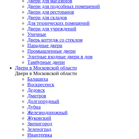
Двери для магазинов
Двери для подсобных помещений
Двери для ресторанов
Двери для складов
Для технических помещений
Двери для учреждений
Уличные
Дверь коттедж со стеклом
Парадные двери
Промышленные двери
Элитные входные двери в дом
Тамбурные двери
Двери в Московской области
Двери в Московской области
Балашиха
Воскресенск
Дедовск
Дмитров
Долгопрудный
Дубна
Железнодорожный
Жуковский
Звенигород
Зеленоград
Ивантеевка