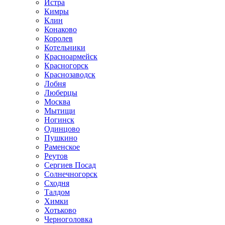
Истра
Кимры
Клин
Конаково
Королев
Котельники
Красноармейск
Красногорск
Краснозаводск
Лобня
Люберцы
Москва
Мытищи
Ногинск
Одинцово
Пушкино
Раменское
Реутов
Сергиев Посад
Солнечногорск
Сходня
Талдом
Химки
Хотьково
Черноголовка