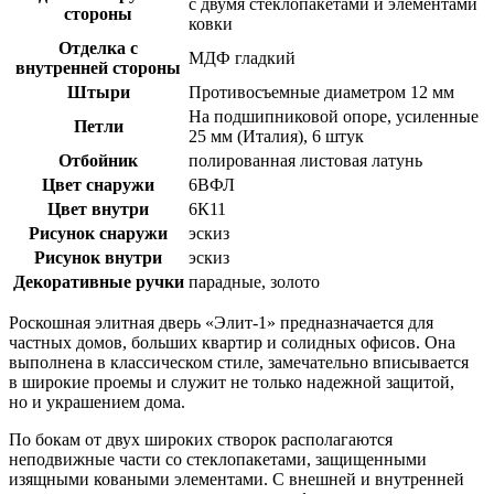
с двумя стеклопакетами и элементами
стороны
ковки
Отделка с
МДФ гладкий
внутренней стороны
Штыри
Противосъемные диаметром 12 мм
На подшипниковой опоре, усиленные
Петли
25 мм (Италия), 6 штук
Отбойник
полированная листовая латунь
Цвет снаружи
6ВФЛ
Цвет внутри
6К11
Рисунок снаружи
эскиз
Рисунок внутри
эскиз
Декоративные ручки
парадные, золото
Роскошная элитная дверь
«Элит-1»
предназначается для
частных домов, больших квартир и солидных офисов. Она
выполнена в классическом стиле, замечательно вписывается
в широкие проемы и служит не только надежной защитой,
но и украшением дома.
По бокам от двух широких створок располагаются
неподвижные части со стеклопакетами, защищенными
изящными коваными элементами. С внешней и внутренней