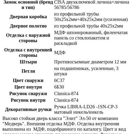
Замок основной (бренд
CISA двухключевой личина+личина
и тип)
56785/56786
из профильной трубы
Дверная коробка
50х25х2мм+40х25х2мм (усиленная)
Дверное полотно
из профильной трубы 40х25х2мм
МДФ шпонированный, филенчатая
Отделка с наружной
панель со стеклопакетом и
стороны
раскладкой
Отделка с внутренней
МДФ
стороны
Штыри
Противосъемные диаметром 12 мм
на подшипниках, усиленные, 3
Петли
штуки
Цвет снаружи
6С37
Цвет внутри
6Б30
Рисунок снаружи
Classica-874
Рисунок внутри
Classica-874
Ручка LIBRA-LD26 -1SN-CP-3
Декоративные ручки
матовый никель/никель
Высоко стойкая дверь класса "Элит" Эл-50 от компании
"Медверь". Внешняя отделка МДФ. Отделка внутренняя
выполнена из МДФ, подобранного по каталогу. Цвет и вид