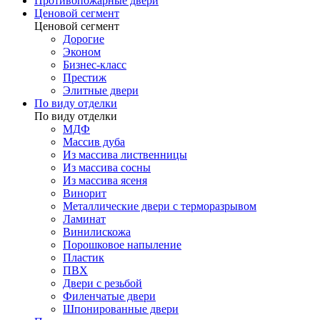
Противопожарные двери
Ценовой сегмент
Ценовой сегмент
Дорогие
Эконом
Бизнес-класс
Престиж
Элитные двери
По виду отделки
По виду отделки
МДФ
Массив дуба
Из массива лиственницы
Из массива сосны
Из массива ясеня
Винорит
Металлические двери с терморазрывом
Ламинат
Винилискожа
Порошковое напыление
Пластик
ПВХ
Двери с резьбой
Филенчатые двери
Шпонированные двери