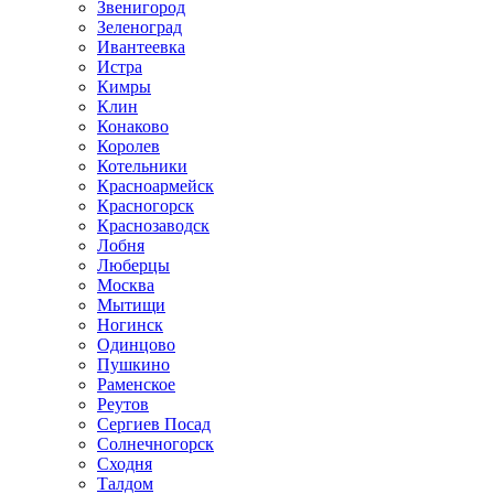
Звенигород
Зеленоград
Ивантеевка
Истра
Кимры
Клин
Конаково
Королев
Котельники
Красноармейск
Красногорск
Краснозаводск
Лобня
Люберцы
Москва
Мытищи
Ногинск
Одинцово
Пушкино
Раменское
Реутов
Сергиев Посад
Солнечногорск
Сходня
Талдом