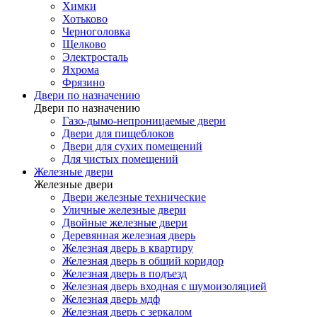
Химки
Хотьково
Черноголовка
Щелково
Электросталь
Яхрома
Фрязино
Двери по назначению
Двери по назначению
Газо-дымо-непроницаемые двери
Двери для пищеблоков
Двери для сухих помещений
Для чистых помещений
Железные двери
Железные двери
Двери железные технические
Уличные железные двери
Двойные железные двери
Деревянная железная дверь
Железная дверь в квартиру
Железная дверь в общий коридор
Железная дверь в подъезд
Железная дверь входная с шумоизоляцией
Железная дверь мдф
Железная дверь с зеркалом