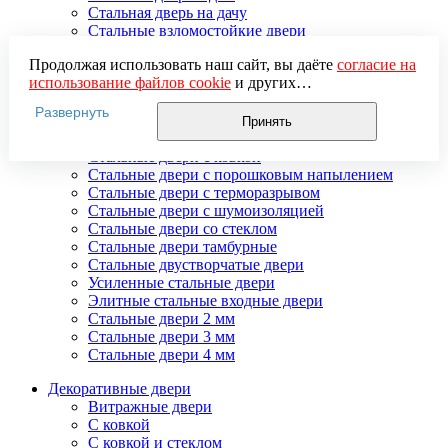
Стальная дверь на дачу
Стальные взломостойкие двери
Стальные входные двери в квартиру
Продолжая использовать наш сайт, вы даёте
согласие на
Стальные двери в подъезд
использование файлов cookie
и других
Стальные двери внутреннего открывания
пользовательских данных (включая IP-адрес, сведения о
Стальные двери массив
Развернуть
местоположении, устройстве, действиях на сайте и т. п.)
Стальные двери мдф
Принять
для функционирования сайта, проведения
Стальные двери с зеркалом
статистических исследований, ретаргетинга и
Стальные двери с ковкой
использования систем аналитики (например,
Стальные двери с порошковым напылением
Яндекс.Метрика), в соответствии с нашей
Политикой
Стальные двери с терморазрывом
обработки персональных данных.
Стальные двери с шумоизоляцией
Если вы не хотите, чтобы ваши данные обрабатывались,
Стальные двери со стеклом
настройте ограничения в браузере или покиньте сайт.
Стальные двери тамбурные
Стальные двустворчатые двери
Усиленные стальные двери
Элитные стальные входные двери
Стальные двери 2 мм
Стальные двери 3 мм
Стальные двери 4 мм
Декоративные двери
Витражные двери
С ковкой
С ковкой и стеклом