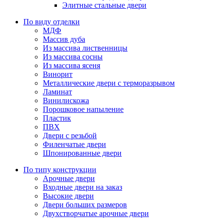
Элитные стальные двери
По виду отделки
МДФ
Массив дуба
Из массива лиственницы
Из массива сосны
Из массива ясеня
Винорит
Металлические двери с терморазрывом
Ламинат
Винилискожа
Порошковое напыление
Пластик
ПВХ
Двери с резьбой
Филенчатые двери
Шпонированные двери
По типу конструкции
Арочные двери
Входные двери на заказ
Высокие двери
Двери больших размеров
Двухстворчатые арочные двери