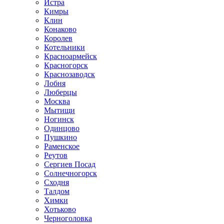
Истра
Кимры
Клин
Конаково
Королев
Котельники
Красноармейск
Красногорск
Краснозаводск
Лобня
Люберцы
Москва
Мытищи
Ногинск
Одинцово
Пушкино
Раменское
Реутов
Сергиев Посад
Солнечногорск
Сходня
Талдом
Химки
Хотьково
Черноголовка