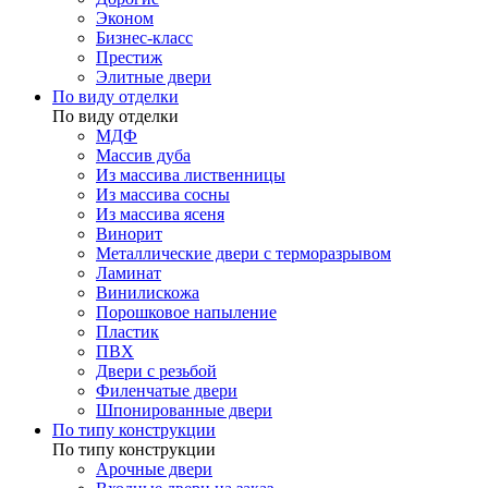
Эконом
Бизнес-класс
Престиж
Элитные двери
По виду отделки
По виду отделки
МДФ
Массив дуба
Из массива лиственницы
Из массива сосны
Из массива ясеня
Винорит
Металлические двери с терморазрывом
Ламинат
Винилискожа
Порошковое напыление
Пластик
ПВХ
Двери с резьбой
Филенчатые двери
Шпонированные двери
По типу конструкции
По типу конструкции
Арочные двери