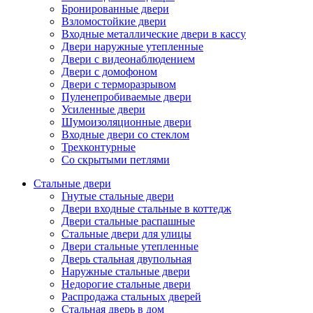
Бронированные двери
Взломостойкие двери
Входные металлические двери в кассу
Двери наружные утепленные
Двери с видеонаблюдением
Двери с домофоном
Двери с терморазрывом
Пуленепробиваемые двери
Усиленные двери
Шумоизоляционные двери
Входные двери со стеклом
Трехконтурные
Со скрытыми петлями
Стальные двери
Гнутые стальные двери
Двери входные стальные в коттедж
Двери стальные распашные
Стальные двери для улицы
Двери стальные утепленные
Дверь стальная двупольная
Наружные стальные двери
Недорогие стальные двери
Распродажа стальных дверей
Стальная дверь в дом