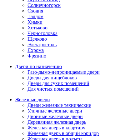
Солнечногорск
Сходня
Талдом
Химки
Хотьково
Черноголовка
Щелково
Электросталь
Яхрома
Фрязино
Двери по назначению
Газо-дымо-непроницаемые двери
Двери для пищеблоков
Двери для сухих помещений
Для чистых помещений
Железные двери
Двери железные технические
Уличные железные двери
Двойные железные двери
Деревянная железная дверь
Железная дверь в квартиру
Железная дверь в общий коридор
Железная дверь в подъезд