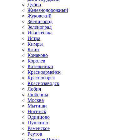
Дубна
Железнодорожный
Жуковский
Звенигород
Зеленоград
Ивантеевка
Истра
Кимры
Клин
Конаково
Королев
Котельники
Красноармейск
Красногорск
Краснозаводск
Лобня
Люберцы
Москва
Мытищи
Ногинск
Одинцово
Пушкино
Раменское
Реутов
Сергиев Посад