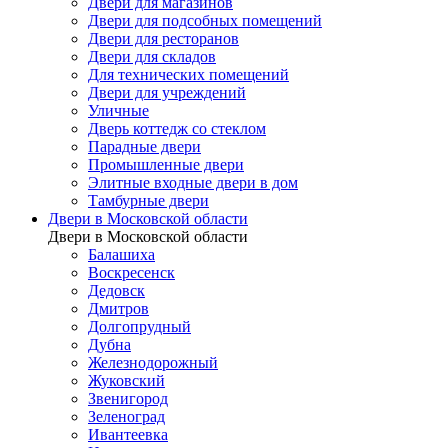
Двери для магазинов
Двери для подсобных помещений
Двери для ресторанов
Двери для складов
Для технических помещений
Двери для учреждений
Уличные
Дверь коттедж со стеклом
Парадные двери
Промышленные двери
Элитные входные двери в дом
Тамбурные двери
Двери в Московской области
Двери в Московской области
Балашиха
Воскресенск
Дедовск
Дмитров
Долгопрудный
Дубна
Железнодорожный
Жуковский
Звенигород
Зеленоград
Ивантеевка