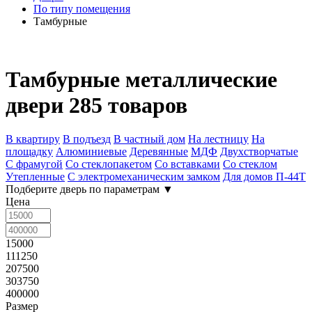
По типу помещения
Тамбурные
Тамбурные металлические
двери
285 товаров
В квартиру
В подъезд
В частный дом
На лестницу
На
площадку
Алюминиевые
Деревянные
МДФ
Двухстворчатые
С фрамугой
Со стеклопакетом
Со вставками
Со стеклом
Утепленные
С электромеханическим замком
Для домов П-44Т
Подберите дверь по параметрам
▼
Цена
15000
111250
207500
303750
400000
Размер