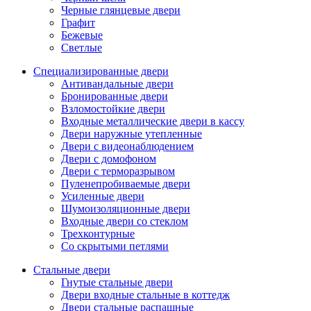
Черные глянцевые двери
Графит
Бежевые
Светлые
Специализированные двери
Антивандальные двери
Бронированные двери
Взломостойкие двери
Входные металлические двери в кассу
Двери наружные утепленные
Двери с видеонаблюдением
Двери с домофоном
Двери с терморазрывом
Пуленепробиваемые двери
Усиленные двери
Шумоизоляционные двери
Входные двери со стеклом
Трехконтурные
Со скрытыми петлями
Стальные двери
Гнутые стальные двери
Двери входные стальные в коттедж
Двери стальные распашные