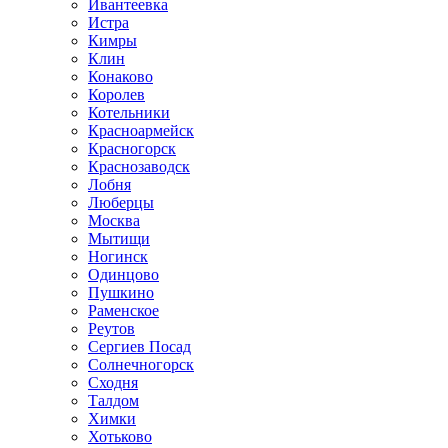
Ивантеевка
Истра
Кимры
Клин
Конаково
Королев
Котельники
Красноармейск
Красногорск
Краснозаводск
Лобня
Люберцы
Москва
Мытищи
Ногинск
Одинцово
Пушкино
Раменское
Реутов
Сергиев Посад
Солнечногорск
Сходня
Талдом
Химки
Хотьково