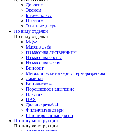
Дорогие
Эконом
Бизнес-класс
Престиж
Элитные двери
По виду отделки
По виду отделки
МДФ
Массив дуба
Из массива лиственницы
Из массива сосны
Из массива ясеня
Винорит
Металлические двери с терморазрывом
Ламинат
Винилискожа
Порошковое напыление
Пластик
ПВХ
Двери с резьбой
Филенчатые двери
Шпонированные двери
По типу конструкции
По типу конструкции