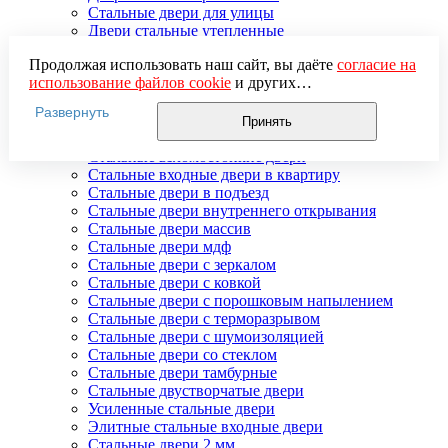
Стальные двери для улицы
Двери стальные утепленные
Дверь стальная двупольная
Продолжая использовать наш сайт, вы даёте
согласие на
Наружные стальные двери
использование файлов cookie
и других
Недорогие стальные двери
пользовательских данных (включая IP-адрес, сведения о
Распродажа стальных дверей
Развернуть
местоположении, устройстве, действиях на сайте и т. п.)
Стальная дверь в дом
Принять
для функционирования сайта, проведения
Стальная дверь на дачу
статистических исследований, ретаргетинга и
Стальные взломостойкие двери
использования систем аналитики (например,
Стальные входные двери в квартиру
Яндекс.Метрика), в соответствии с нашей
Политикой
Стальные двери в подъезд
обработки персональных данных.
Стальные двери внутреннего открывания
Если вы не хотите, чтобы ваши данные обрабатывались,
Стальные двери массив
настройте ограничения в браузере или покиньте сайт.
Стальные двери мдф
Стальные двери с зеркалом
Стальные двери с ковкой
Стальные двери с порошковым напылением
Стальные двери с терморазрывом
Стальные двери с шумоизоляцией
Стальные двери со стеклом
Стальные двери тамбурные
Стальные двустворчатые двери
Усиленные стальные двери
Элитные стальные входные двери
Стальные двери 2 мм