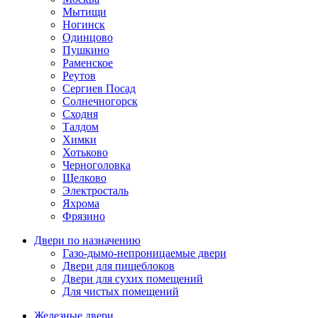
Мытищи
Ногинск
Одинцово
Пушкино
Раменское
Реутов
Сергиев Посад
Солнечногорск
Сходня
Талдом
Химки
Хотьково
Черноголовка
Щелково
Электросталь
Яхрома
Фрязино
Двери по назначению
Газо-дымо-непроницаемые двери
Двери для пищеблоков
Двери для сухих помещений
Для чистых помещений
Железные двери