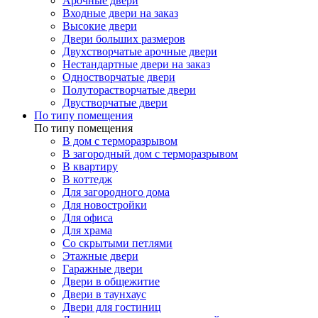
Арочные двери
Входные двери на заказ
Высокие двери
Двери больших размеров
Двухстворчатые арочные двери
Нестандартные двери на заказ
Одностворчатые двери
Полуторастворчатые двери
Двустворчатые двери
По типу помещения
По типу помещения
В дом с терморазрывом
В загородный дом с терморазрывом
В квартиру
В коттедж
Для загородного дома
Для новостройки
Для офиса
Для храма
Со скрытыми петлями
Этажные двери
Гаражные двери
Двери в общежитие
Двери в таунхаус
Двери для гостиниц