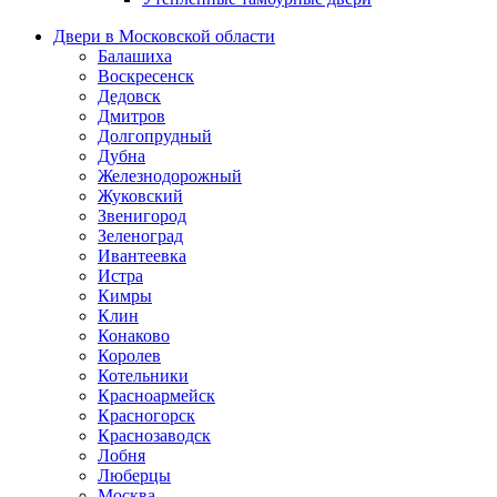
Двери в Московской области
Балашиха
Воскресенск
Дедовск
Дмитров
Долгопрудный
Дубна
Железнодорожный
Жуковский
Звенигород
Зеленоград
Ивантеевка
Истра
Кимры
Клин
Конаково
Королев
Котельники
Красноармейск
Красногорск
Краснозаводск
Лобня
Люберцы
Москва