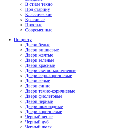
В стиле техно
Под старину
Классические
Красивые
Простые
Современные
По цвету
Двери белые
Двери вишневые
Двери желтые
Двери зеленые
Двери красные
Двери светло-коричневые
Двери серо-коричневые
Двери серые
Двери синие
Двери темно-коричневые
Двери фиолетовые
Двери черные
Двери шоколадные
Двери коричневые
Черный венге
Черный дуб
Черный шелк