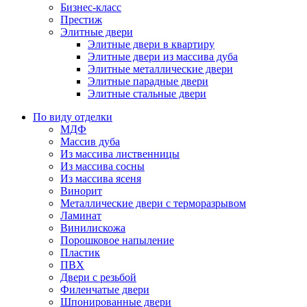
Бизнес-класс
Престиж
Элитные двери
Элитные двери в квартиру
Элитные двери из массива дуба
Элитные металлические двери
Элитные парадные двери
Элитные стальные двери
По виду отделки
МДФ
Массив дуба
Из массива лиственницы
Из массива сосны
Из массива ясеня
Винорит
Металлические двери с терморазрывом
Ламинат
Винилискожа
Порошковое напыление
Пластик
ПВХ
Двери с резьбой
Филенчатые двери
Шпонированные двери