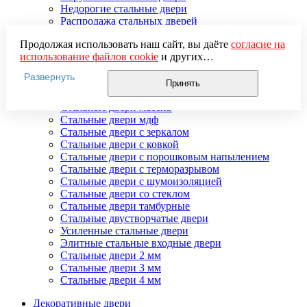
Недорогие стальные двери
Распродажа стальных дверей
Стальная дверь в дом
Продолжая использовать наш сайт, вы даёте
согласие на
Стальная дверь на дачу
использование файлов cookie
и других
Стальные взломостойкие двери
пользовательских данных (включая IP-адрес, сведения о
Стальные входные двери в квартиру
Развернуть
местоположении, устройстве, действиях на сайте и т. п.)
Стальные двери в подъезд
Принять
для функционирования сайта, проведения
Стальные двери внутреннего открывания
статистических исследований, ретаргетинга и
Стальные двери массив
использования систем аналитики (например,
Стальные двери мдф
Яндекс.Метрика), в соответствии с нашей
Политикой
Стальные двери с зеркалом
обработки персональных данных.
Стальные двери с ковкой
Если вы не хотите, чтобы ваши данные обрабатывались,
Стальные двери с порошковым напылением
настройте ограничения в браузере или покиньте сайт.
Стальные двери с терморазрывом
Стальные двери с шумоизоляцией
Стальные двери со стеклом
Стальные двери тамбурные
Стальные двустворчатые двери
Усиленные стальные двери
Элитные стальные входные двери
Стальные двери 2 мм
Стальные двери 3 мм
Стальные двери 4 мм
Декоративные двери