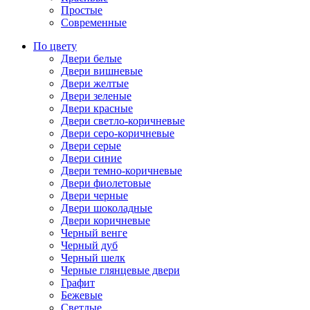
Простые
Современные
По цвету
Двери белые
Двери вишневые
Двери желтые
Двери зеленые
Двери красные
Двери светло-коричневые
Двери серо-коричневые
Двери серые
Двери синие
Двери темно-коричневые
Двери фиолетовые
Двери черные
Двери шоколадные
Двери коричневые
Черный венге
Черный дуб
Черный шелк
Черные глянцевые двери
Графит
Бежевые
Светлые