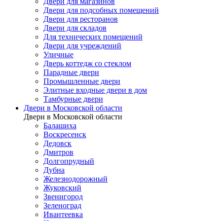
Двери для магазинов
Двери для подсобных помещений
Двери для ресторанов
Двери для складов
Для технических помещений
Двери для учреждений
Уличные
Дверь коттедж со стеклом
Парадные двери
Промышленные двери
Элитные входные двери в дом
Тамбурные двери
Двери в Московской области
Двери в Московской области
Балашиха
Воскресенск
Дедовск
Дмитров
Долгопрудный
Дубна
Железнодорожный
Жуковский
Звенигород
Зеленоград
Ивантеевка