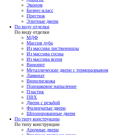
Эконом
Бизнес-класс
Престиж
Элитные двери
По виду отделки
По виду отделки
МДФ
Массив дуба
Из массива лиственницы
Из массива сосны
Из массива ясеня
Винорит
Металлические двери с терморазрывом
Ламинат
Винилискожа
Порошковое напыление
Пластик
ПВХ
Двери с резьбой
Филенчатые двери
Шпонированные двери
По типу конструкции
По типу конструкции
Арочные двери