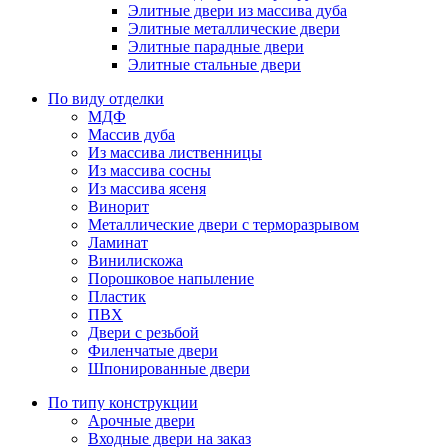
Элитные двери из массива дуба
Элитные металлические двери
Элитные парадные двери
Элитные стальные двери
По виду отделки
МДФ
Массив дуба
Из массива лиственницы
Из массива сосны
Из массива ясеня
Винорит
Металлические двери с терморазрывом
Ламинат
Винилискожа
Порошковое напыление
Пластик
ПВХ
Двери с резьбой
Филенчатые двери
Шпонированные двери
По типу конструкции
Арочные двери
Входные двери на заказ