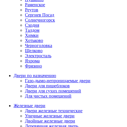
Раменское
Реутов
Сергиев Посад
Солнечногорск
Сходня
Талдом
Химки
Хотьково
Черноголовка
Щелково
Электросталь
Яхрома
Фрязино
Двери по назначению
Газо-дымо-непроницаемые двери
Двери для пищеблоков
Двери для сухих помещений
Для чистых помещений
Железные двери
Двери железные технические
Уличные железные двери
Двойные железные двери
Деревянная железная дверь