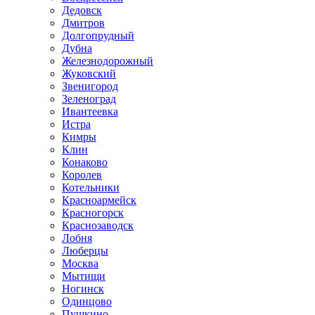
Дедовск
Дмитров
Долгопрудный
Дубна
Железнодорожный
Жуковский
Звенигород
Зеленоград
Ивантеевка
Истра
Кимры
Клин
Конаково
Королев
Котельники
Красноармейск
Красногорск
Краснозаводск
Лобня
Люберцы
Москва
Мытищи
Ногинск
Одинцово
Пушкино