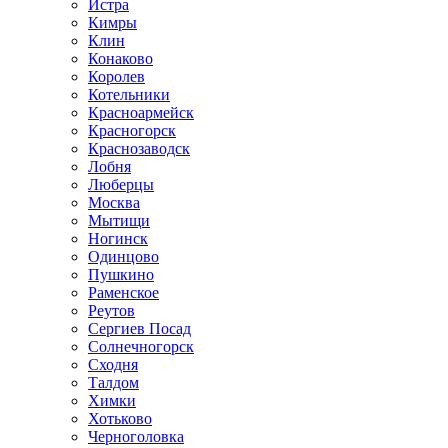
Истра
Кимры
Клин
Конаково
Королев
Котельники
Красноармейск
Красногорск
Краснозаводск
Лобня
Люберцы
Москва
Мытищи
Ногинск
Одинцово
Пушкино
Раменское
Реутов
Сергиев Посад
Солнечногорск
Сходня
Талдом
Химки
Хотьково
Черноголовка