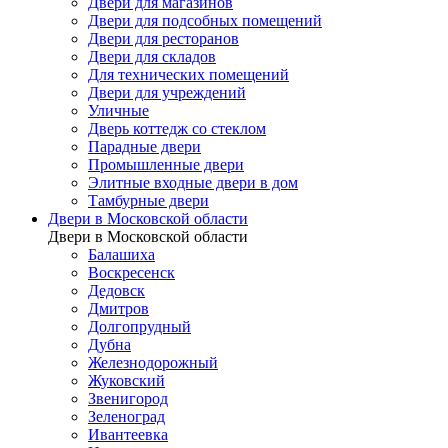
Двери для магазинов
Двери для подсобных помещений
Двери для ресторанов
Двери для складов
Для технических помещений
Двери для учреждений
Уличные
Дверь коттедж со стеклом
Парадные двери
Промышленные двери
Элитные входные двери в дом
Тамбурные двери
Двери в Московской области
Двери в Московской области
Балашиха
Воскресенск
Дедовск
Дмитров
Долгопрудный
Дубна
Железнодорожный
Жуковский
Звенигород
Зеленоград
Ивантеевка