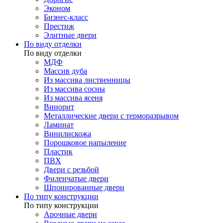
Эконом
Бизнес-класс
Престиж
Элитные двери
По виду отделки
По виду отделки
МДФ
Массив дуба
Из массива лиственницы
Из массива сосны
Из массива ясеня
Винорит
Металлические двери с терморазрывом
Ламинат
Винилискожа
Порошковое напыление
Пластик
ПВХ
Двери с резьбой
Филенчатые двери
Шпонированные двери
По типу конструкции
По типу конструкции
Арочные двери