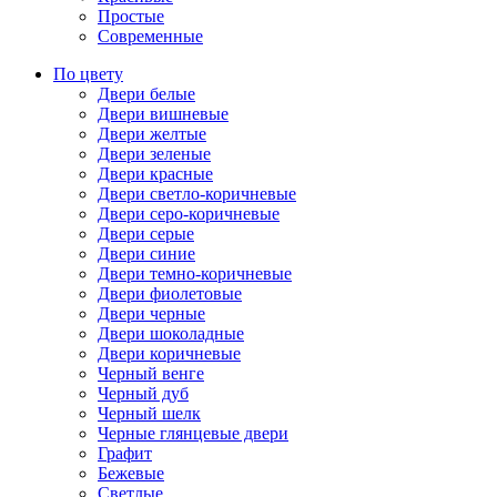
Простые
Современные
По цвету
Двери белые
Двери вишневые
Двери желтые
Двери зеленые
Двери красные
Двери светло-коричневые
Двери серо-коричневые
Двери серые
Двери синие
Двери темно-коричневые
Двери фиолетовые
Двери черные
Двери шоколадные
Двери коричневые
Черный венге
Черный дуб
Черный шелк
Черные глянцевые двери
Графит
Бежевые
Светлые