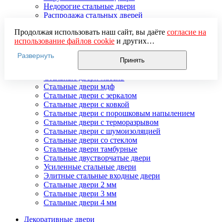
Недорогие стальные двери
Распродажа стальных дверей
Стальная дверь в дом
Продолжая использовать наш сайт, вы даёте
согласие на
Стальная дверь на дачу
использование файлов cookie
и других
Стальные взломостойкие двери
пользовательских данных (включая IP-адрес, сведения о
Стальные входные двери в квартиру
Развернуть
местоположении, устройстве, действиях на сайте и т. п.)
Стальные двери в подъезд
Принять
для функционирования сайта, проведения
Стальные двери внутреннего открывания
статистических исследований, ретаргетинга и
Стальные двери массив
использования систем аналитики (например,
Стальные двери мдф
Яндекс.Метрика), в соответствии с нашей
Политикой
Стальные двери с зеркалом
обработки персональных данных.
Стальные двери с ковкой
Если вы не хотите, чтобы ваши данные обрабатывались,
Стальные двери с порошковым напылением
настройте ограничения в браузере или покиньте сайт.
Стальные двери с терморазрывом
Стальные двери с шумоизоляцией
Стальные двери со стеклом
Стальные двери тамбурные
Стальные двустворчатые двери
Усиленные стальные двери
Элитные стальные входные двери
Стальные двери 2 мм
Стальные двери 3 мм
Стальные двери 4 мм
Декоративные двери