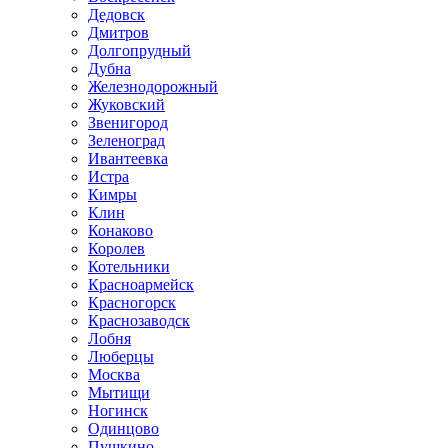
Дедовск
Дмитров
Долгопрудный
Дубна
Железнодорожный
Жуковский
Звенигород
Зеленоград
Ивантеевка
Истра
Кимры
Клин
Конаково
Королев
Котельники
Красноармейск
Красногорск
Краснозаводск
Лобня
Люберцы
Москва
Мытищи
Ногинск
Одинцово
Пушкино