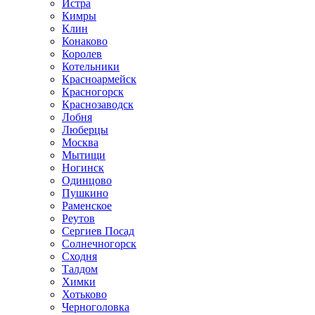
Истра
Кимры
Клин
Конаково
Королев
Котельники
Красноармейск
Красногорск
Краснозаводск
Лобня
Люберцы
Москва
Мытищи
Ногинск
Одинцово
Пушкино
Раменское
Реутов
Сергиев Посад
Солнечногорск
Сходня
Талдом
Химки
Хотьково
Черноголовка