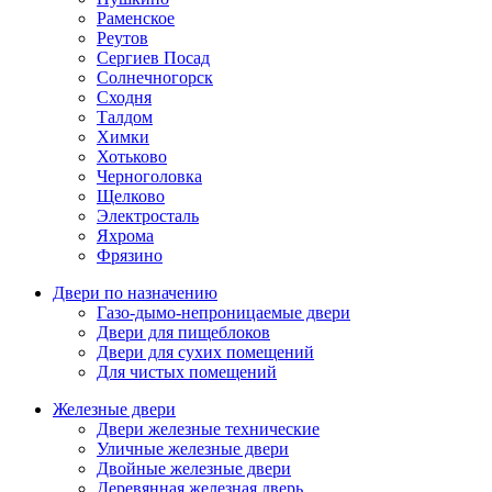
Раменское
Реутов
Сергиев Посад
Солнечногорск
Сходня
Талдом
Химки
Хотьково
Черноголовка
Щелково
Электросталь
Яхрома
Фрязино
Двери по назначению
Газо-дымо-непроницаемые двери
Двери для пищеблоков
Двери для сухих помещений
Для чистых помещений
Железные двери
Двери железные технические
Уличные железные двери
Двойные железные двери
Деревянная железная дверь