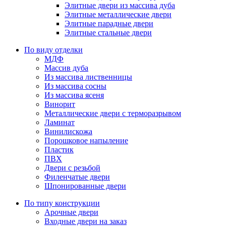
Элитные двери из массива дуба
Элитные металлические двери
Элитные парадные двери
Элитные стальные двери
По виду отделки
МДФ
Массив дуба
Из массива лиственницы
Из массива сосны
Из массива ясеня
Винорит
Металлические двери с терморазрывом
Ламинат
Винилискожа
Порошковое напыление
Пластик
ПВХ
Двери с резьбой
Филенчатые двери
Шпонированные двери
По типу конструкции
Арочные двери
Входные двери на заказ